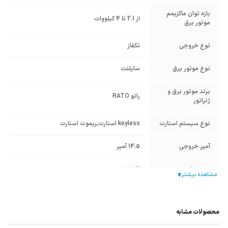
بازه توان ماکزیمم
از 2.1 تا 4 کیلووات
موتور برق
نوع خروجی
تکفاز
نوع موتور برق
سایلنت
برند موتور برق و
راتو RATO
ژنراتور
نوع سیستم استارت
keyless استارت
,
ریموت استارت
آمپر خروجی
14.5 آمپر
حجم باک سوخت
8.3 لیتر
حجم مخزن روغن
0.7 لیتر
محصولات مشابه
چرخ و دسته
دارد