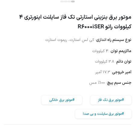
موتور برق بنزینی استارتی تک فاز سایلنت اینورتری 4
کیلووات راتو R6000iSER
نوع سیستم راه اندازی
: کی لس استارت، ریموت استارت
ماکزیمم توان
: 4 کیلووات
توان دائم
: 3.8 کیلووات
آمپر خروجی
: 17.3 آمپر
جنس سیم پیچ
: 100% مس
#موتور برق تک فاز
#موتور برق خانگی
#موتور برق سایلنت و بی صدا