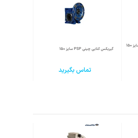
گیربکس مکعبی شاکرین سری SHMRV سایز 150
گیربکس کتابی چینی PSP سایز 150
تماس بگیرید