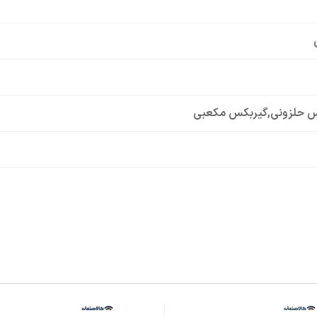
س حلزونی
,
گیربکس مکعبی
گ B5