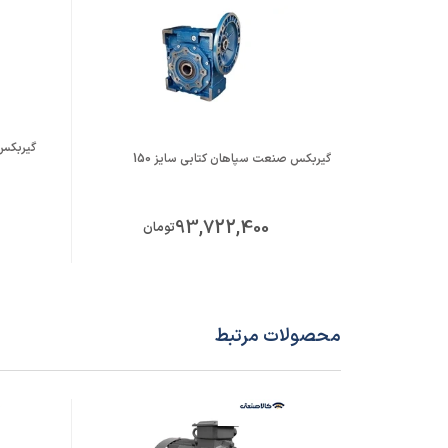
قطر شافت خروجی (mm)
هالو 50
گیربکس صنعت سپاهان کتابی سایز 150
93,722,400
تومان
محصولات مرتبط