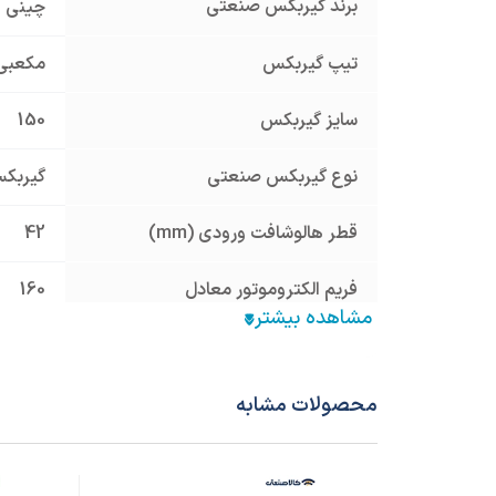
برند گیربکس صنعتی
چینی
تیپ گیربکس
مکعبی
سایز گیربکس
150
نوع گیربکس صنعتی
گیربک
قطر هالوشافت ورودی (mm)
42
فریم الکتروموتور معادل
160
نسبت تبدیل
10
جنس پوسته
چدن Cast Iron
محصولات مشابه
نوع فلنچ ورودی
فلنچ بزر