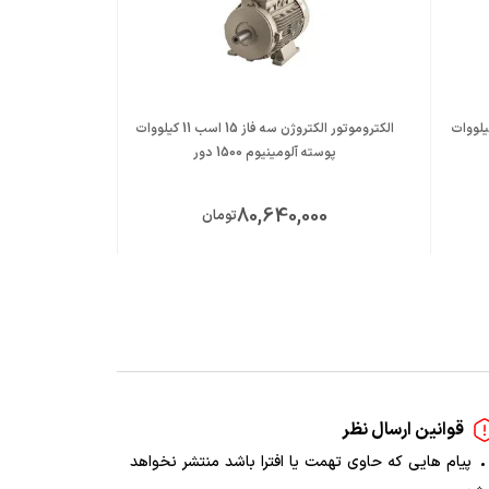
ور موتوژن سه فاز 15 اسب 11 کیلووات
الکتروموتور الکتروژن سه فاز 15 اسب 11 کیلووات
پوسته آلومینیوم 1500 دور
پوسته آ
000
80,640,000
تومان
قوانین ارسال نظر
پیام هایی که حاوی تهمت یا افترا باشد منتشر نخواهد