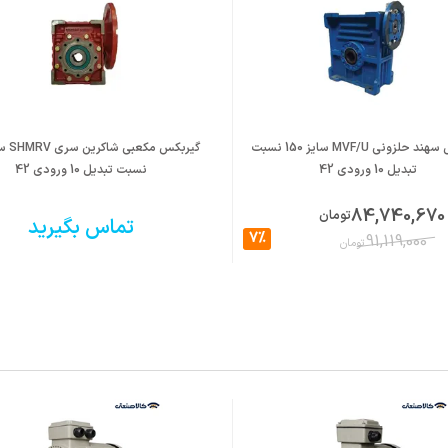
گیربکس سهند حلزونی MVF/U سایز 150 نسبت
تبدیل 10 ورودی 42
نسبت تبدیل 10 ورودی 42
84,740,670
تومان
تماس بگیرید
7%
91,119,000
تومان