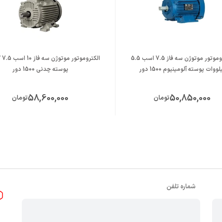
الکتروموتور موتوژن سه فاز 7.5 اسب 5.5
الکت
لووات پوسته آلومینیوم 1500 دور
پوسته چدنی 1500 دور
58,600,000
50,850,000
تومان
تومان
شماره تلفن