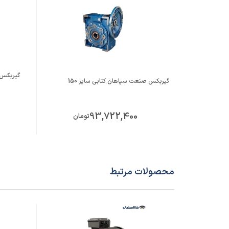
قطر شافت خروجی (mm)
هالو 50
گیربکس صنعت سپاهان کتابی سایز 150
93,722,400
تومان
محصولات مرتبط