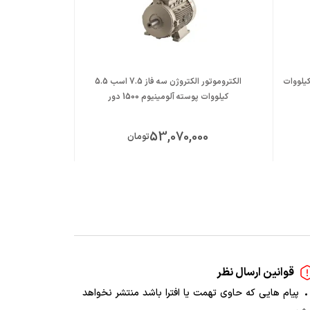
روموتور موتوژن سه فاز 10 اسب 7.5 کیلووات
الکتروموتور الکتروژن سه فاز 7.5 اسب 5.5
کیلووات پوسته آلومینیوم 1500 دور
پوسته آ
ت
53,070,000
تومان
قوانین ارسال نظر
پیام هایی که حاوی تهمت یا افترا باشد منتشر نخواهد