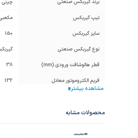
برند گیربکس صنعتی
چینی
تیپ گیربکس
مکعبی
سایز گیربکس
150
نوع گیربکس صنعتی
گیربک
قطر هالوشافت ورودی (mm)
38
فریم الکتروموتور معادل
132
نسبت تبدیل
50
جنس پوسته
چدن Cast Iron
محصولات مشابه
نوع فلنچ ورودی
فلنچ بزر