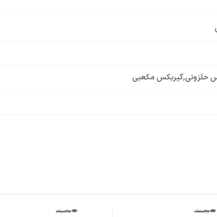
س حلزونی
,
گیربکس مکعبی
گ B5