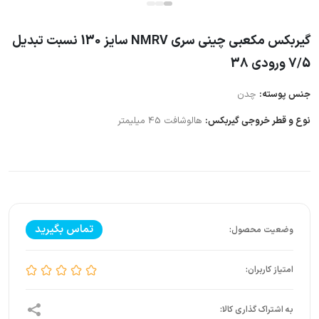
گیربکس مکعبی چینی سری NMRV سایز 130 نسبت تبدیل
7/5 ورودی 38
جنس پوسته:
چدن
نوع و قطر خروجی گیربکس:
هالوشافت 45 میلیمتر
تماس بگیرید