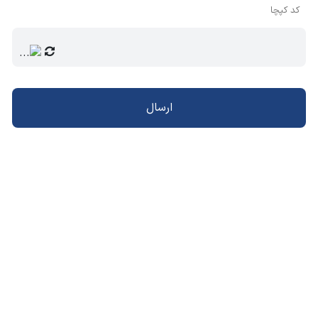
کد کپچا
ارسال