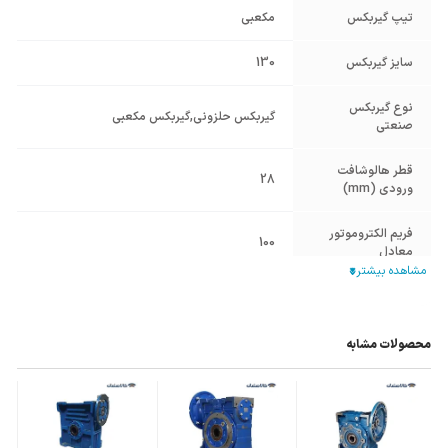
تیپ گیربکس
مکعبی
سایز گیربکس
130
نوع گیربکس
گیربکس حلزونی
,
گیربکس مکعبی
صنعتی
قطر هالوشافت
28
ورودی (mm)
فریم الکتروموتور
100
معادل
نسبت تبدیل
80
جنس پوسته
چدن Cast Iron
محصولات مشابه
نوع فلنچ ورودی
نیم فلنچ B14
,
فلنچ بزرگ B5
قطر شافت خروجی
هالو 45