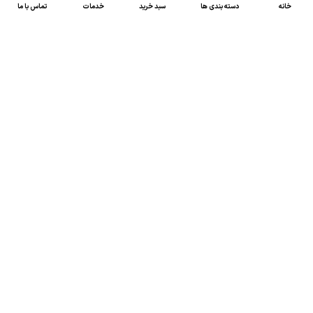
خانه
دسته بندی ها
سبد خرید
خدمات
تماس با ما
47 46 021-9100
4300 30 021-91
رسالت کالاصنعتی
کالاصنعتی یکی از شرکت‌های تامین کننده انواع کالای
صنعتی در ایران بوده که توانسته در طول سال‌های فعالیت
ارسال سریع پیشنهاد مالی و فنی،
خود، خدماتی نظیر،
مشاوره و خدمات پس از فروش
پیگیرانه را ارائه داده و
نمایندگی بسیاری از برندهای شاخص داخلی و خارجی
در زمینه انواع کالای صنعتی را به دست آورده است.