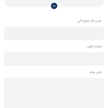
با توجه به آن که امکان موافقت یا مخالفت با محتوای نظرات
وجود دارد، معمولا نظراتی که محتوای مشابه دارند، انتشار نمی‌یابند
بنابراین توصیه می‌شود از مثبت و منفی استفاده کنید.
نام و نام خانوادگی
شماره تلفن
متن پیام