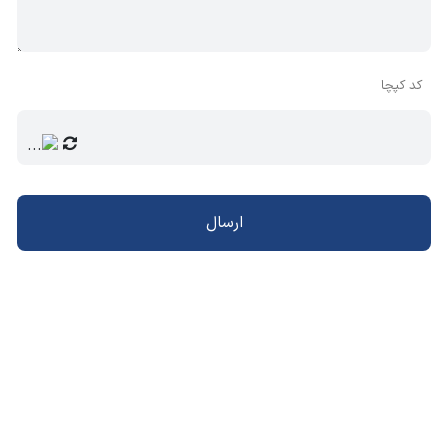
کد کپچا
ارسال