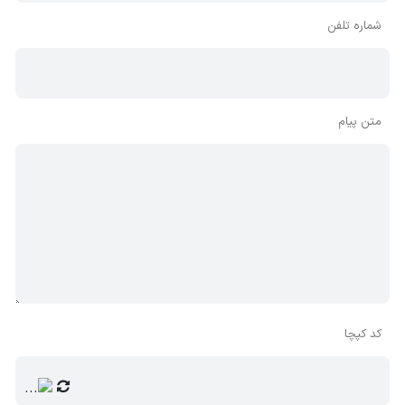
شماره تلفن
متن پیام
کد کپچا