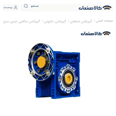
جستجو
ورود
ثبت نام
گیربکس صنعتی
گیربکس حلزونی
گیربکس مکعبی چینی سری NMRV سایز 63 نسبت تبدیل 10 ورودی 24