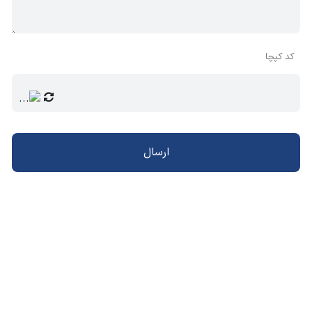
کد کپچا
ارسال