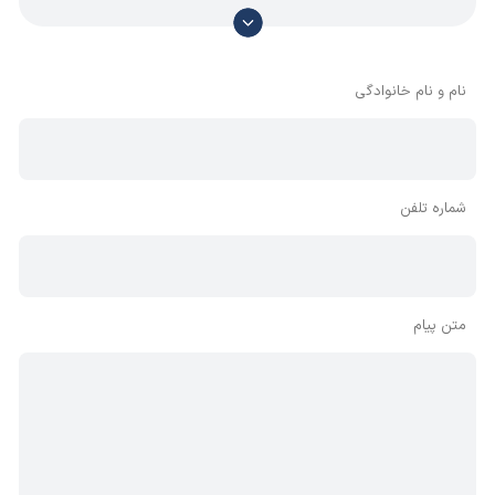
با توجه به آن که امکان موافقت یا مخالفت با محتوای نظرات
وجود دارد، معمولا نظراتی که محتوای مشابه دارند، انتشار نمی‌یابند
بنابراین توصیه می‌شود از مثبت و منفی استفاده کنید.
نام و نام خانوادگی
شماره تلفن
متن پیام