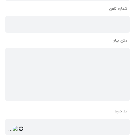
شماره تلفن
متن پیام
کد کپچا