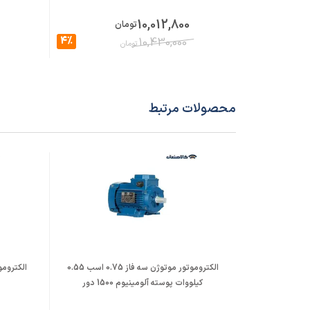
10,012,800
تومان
4%
10,430,000
تومان
محصولات مرتبط
الکتروموتور موتوژن سه فاز 0.75 اسب 0.55
کیلووات پوسته آلومینیوم 1500 دور