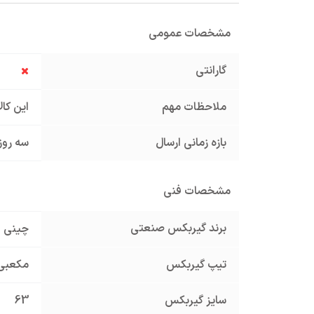
مشخصات عمومی
گارانتی
ملاحظات مهم
این کا
بازه زمانی ارسال
سه روز
مشخصات فنی
برند گیربکس صنعتی
چینی
تیپ گیربکس
مکعبی
سایز گیربکس
63