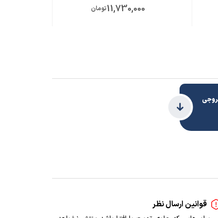
ت
11,730,000
تومان
روجی
قوانین ارسال نظر