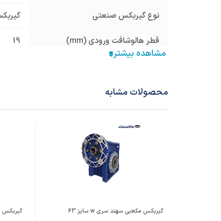
نوع گیربکس صنعتی
گیربک
قطر هالوشافت ورودی (mm)
19
فریم الکتروموتور معادل
80
نسبت تبدیل
15
محصولات مشابه
جنس پوسته
آلومینیوم um
نوع فلنچ ورودی
نیم فلنچ
قطر شافت خروجی (mm)
هالو 25
گیربکس مکعبی سهند سری w سایز 63
گیربکس حلزو