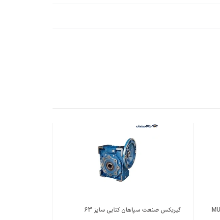
گیربکس صنعت سپاهان کتابی سایز 63
تب