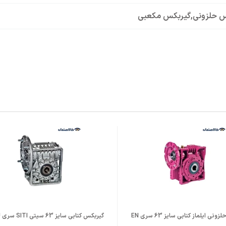
س حلزونی
,
گیربکس مکعبی
Alumini
 B14
نی ایلماز کتابی سایز 63 سری EN
گیربکس کتابی سایز 63 سیتی SITI سری MU