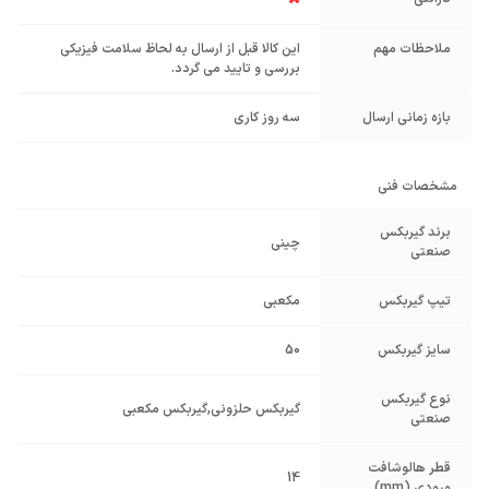
ملاحظات مهم
این کالا قبل از ارسال به لحاظ سلامت فیزیکی
بررسی و تایید می گردد.
بازه زمانی ارسال
سه روز کاری
مشخصات فنی
برند گیربکس
چینی
صنعتی
تیپ گیربکس
مکعبی
سایز گیربکس
50
نوع گیربکس
گیربکس حلزونی
,
گیربکس مکعبی
صنعتی
قطر هالوشافت
14
ورودی (mm)