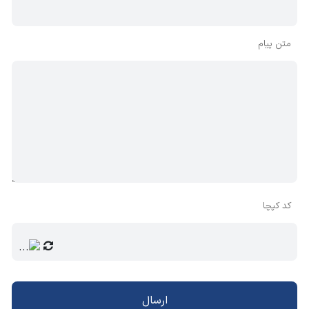
متن پیام
کد کپچا
ارسال