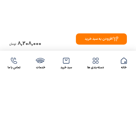
افزودن به سبد خرید
8,208,000
تومان
خانه
دسته بندی ها
سبد خرید
خدمات
تماس با ما
47 46 021-9100
4300 30 021-91