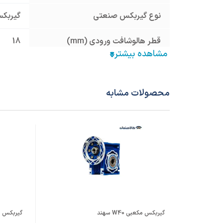
نوع گیربکس صنعتی
گیربک
قطر هالوشافت ورودی (mm)
18
فریم الکتروموتور معادل
63
نسبت تبدیل
30
محصولات مشابه
جنس پوسته
آلومینیوم um
نوع فلنچ ورودی
نیم فلنچ
قطر شافت خروجی (mm)
18
نحوه نصب (IM)
نیم فلنچ
گیربکس مکعبی W40 سهند
گیربکس حلزو