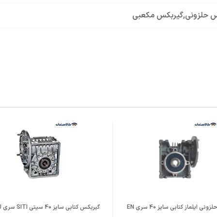
س حلزونی
,
گیربکس مکعبی
Alumini
 B14
 B14
نی ایلماز کتابی سایز 40 سری EN
گیربکس کتابی سایز 40 سیتی SITI سری MU