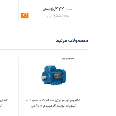
5,424,000
تومان
4%
5,650,000
تومان
محصولات مرتبط
الکتروموتور موتوژن سه فاز 0.18 اسب 0.12
کیلووات پوسته آلومینیوم 1500 دور
کی