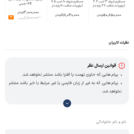
مستقیم شریف 3 اسب 2.2
مستقیم شریف 10 اسب 7.5
06B چینی
کیلووات شافت 32 پایه دار
کیلووات شافت 60 پایه دار
3,000,000
تومان
118,040,000
50,850,000
تومان
تومان
6%
3,200,000
تومان
نظرات کاربران
قوانین ارسال نظر
پیام هایی که حاوی تهمت یا افترا باشد منتشر نخواهد شد.
پیام هایی که به غیر از زبان فارسی یا غیر مرتبط با خبر باشد منتشر
نخواهد شد.
با توجه به آن که امکان موافقت یا مخالفت با محتوای نظرات
وجود دارد، معمولا نظراتی که محتوای مشابه دارند، انتشار نمی‌یابند
بنابراین توصیه می‌شود از مثبت و منفی استفاده کنید.
نام و نام خانوادگی