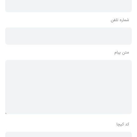
شماره تلفن
متن پیام
کد کپچا