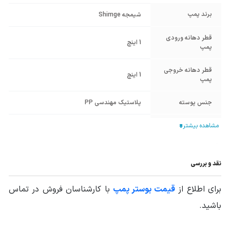
برند پمپ
شیمجه Shimge
قطر دهانه ورودی
1 اینچ
پمپ
قطر دهانه خروجی
1 اینچ
پمپ
جنس پوسته
پلاستیک مهندسی PP
جنس پروانه
پلاستیک مهندسی PP
ابعاد mm (طول-
344.5*188*266.5
عرض-ارتفاع)
نقد و بررسی
برای اطلاع از
قیمت بوستر پمپ
با کارشناسان فروش در تماس
باشید.