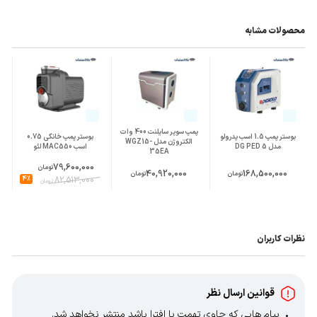
محصولات مشابه
پمپ سوپر سایلنت 400 وات
بوستر پمپ 1.5 اسب پدرولو
بوستر پمپ خانگی 0.75
الکتروژن مدل WGZ15-
مدل 5 DG PED
اسب MAC550 لئو
35EA
79,600,000
تومان
40,920,000
168,500,000
تومان
تومان
4%
82,513,000
تومان
نظرات کاربران
قوانین ارسال نظر
پیام هایی که حاوی تهمت یا افترا باشد منتشر نخواهد شد.