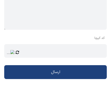
کد کپچا
ارسال