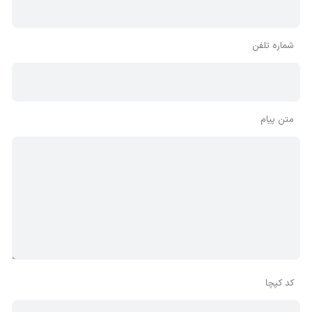
شماره تلفن
متن پیام
کد کپچا