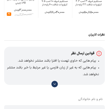
مستقیم شریف 3 اسب 2.2
مستقیم شریف 10 اسب 7.5
06B چینی
کیلووات شافت 32 پایه دار
کیلووات شافت 60 پایه دار
3,000,000
تومان
118,040,000
50,850,000
تومان
تومان
6%
3,200,000
تومان
نظرات کاربران
قوانین ارسال نظر
پیام هایی که حاوی تهمت یا افترا باشد منتشر نخواهد شد.
پیام هایی که به غیر از زبان فارسی یا غیر مرتبط با خبر باشد منتشر
نخواهد شد.
با توجه به آن که امکان موافقت یا مخالفت با محتوای نظرات
وجود دارد، معمولا نظراتی که محتوای مشابه دارند، انتشار نمی‌یابند
بنابراین توصیه می‌شود از مثبت و منفی استفاده کنید.
نام و نام خانوادگی