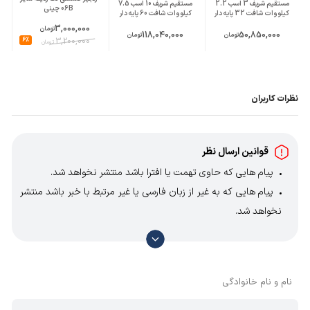
مستقیم شریف 3 اسب 2.2
مستقیم شریف 10 اسب 7.5
06B چینی
کیلووات شافت 32 پایه دار
کیلووات شافت 60 پایه دار
3,000,000
تومان
118,040,000
50,850,000
تومان
تومان
6%
3,200,000
تومان
نظرات کاربران
قوانین ارسال نظر
پیام هایی که حاوی تهمت یا افترا باشد منتشر نخواهد شد.
پیام هایی که به غیر از زبان فارسی یا غیر مرتبط با خبر باشد منتشر
نخواهد شد.
با توجه به آن که امکان موافقت یا مخالفت با محتوای نظرات
وجود دارد، معمولا نظراتی که محتوای مشابه دارند، انتشار نمی‌یابند
بنابراین توصیه می‌شود از مثبت و منفی استفاده کنید.
نام و نام خانوادگی