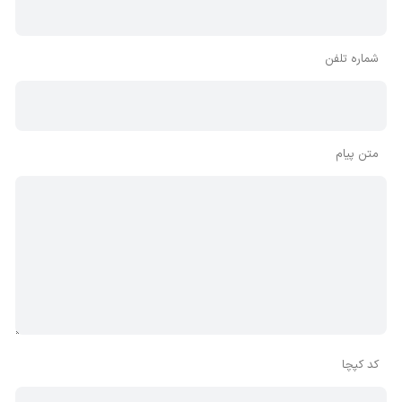
شماره تلفن
متن پیام
کد کپچا