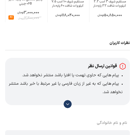
مستقیم شریف 3 اسب 2.2
مستقیم شریف 10 اسب 7.5
06B چینی
کیلووات شافت 32 پایه دار
کیلووات شافت 60 پایه دار
3,000,000
تومان
118,040,000
50,850,000
تومان
تومان
6%
3,200,000
تومان
نظرات کاربران
قوانین ارسال نظر
پیام هایی که حاوی تهمت یا افترا باشد منتشر نخواهد شد.
پیام هایی که به غیر از زبان فارسی یا غیر مرتبط با خبر باشد منتشر
نخواهد شد.
با توجه به آن که امکان موافقت یا مخالفت با محتوای نظرات
وجود دارد، معمولا نظراتی که محتوای مشابه دارند، انتشار نمی‌یابند
بنابراین توصیه می‌شود از مثبت و منفی استفاده کنید.
نام و نام خانوادگی