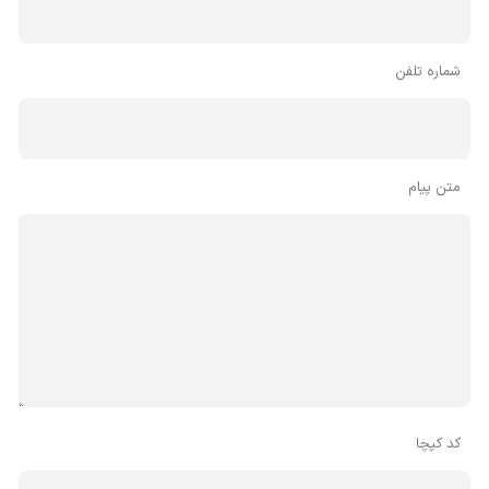
شماره تلفن
متن پیام
کد کپچا