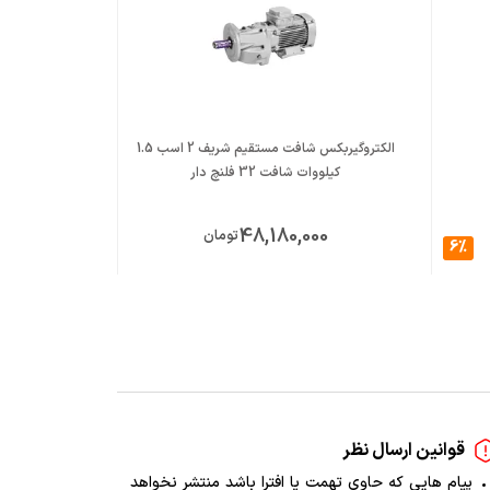
الکتروگیربکس شافت مستقیم شریف 2 اسب 1.5
کیلووات شافت 32 فلنچ دار
کیلووات 
00
48,180,000
تومان
6%
قوانین ارسال نظر
پیام هایی که حاوی تهمت یا افترا باشد منتشر نخواهد