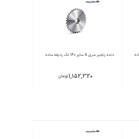
دنده زنجیر سری A سایز 140 تک ردیفه ساده
دنده زنجیر سری A سایز 160 تک ردیفه سا
00
1,152,320
تومان