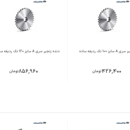
ز 100 تک ردیفه ساده
دنده زنجیر سری A سایز 120 تک ردیفه ساده
856,960
426,400
تومان
تومان