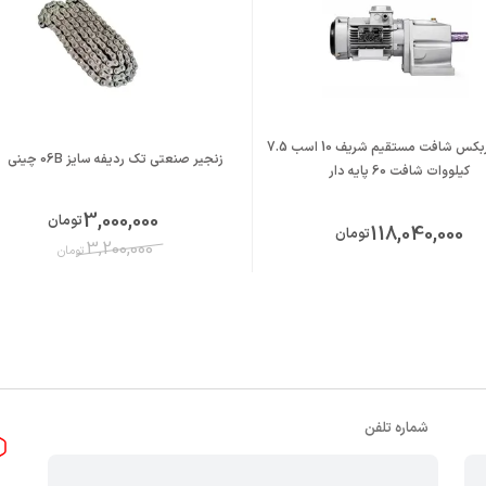
الکتروگیربکس شافت مستقیم شریف 10 اسب 7.5
زنجیر صنعتی تک ردیفه سایز 06B چینی
کیلووات شافت 60 پایه دار
3,000,000
تومان
118,040,000
تومان
3,200,000
تومان
شماره تلفن