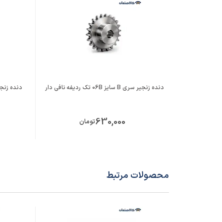
دنده زنجیر سری B سایز 06B تک ردیفه نافی دار
دنده زنجیر سری A سای
630,000
تومان
محصولات مرتبط