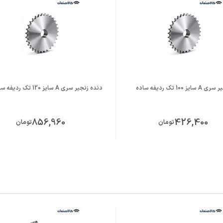
ز 100 تک ردیفه ساده
دنده زنجیر سری A سایز 120 تک ردیفه ساده
856,960
426,400
تومان
تومان