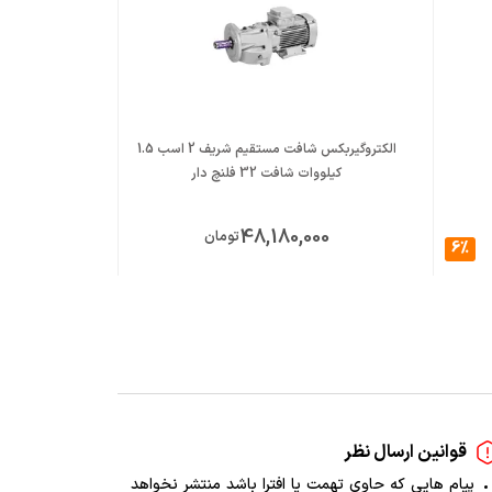
الکتروگیربکس شافت مستقیم شریف 2 اسب 1.5
کیلووات شافت 32 فلنچ دار
کیلووات 
00
48,180,000
تومان
6%
قوانین ارسال نظر
پیام هایی که حاوی تهمت یا افترا باشد منتشر نخواهد