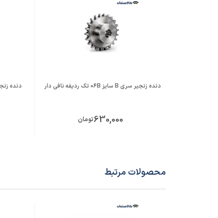
دنده زنجیر سری B سایز 06B تک ردیفه نافی دار
دنده زنجیر سری A سای
630,000
تومان
محصولات مرتبط