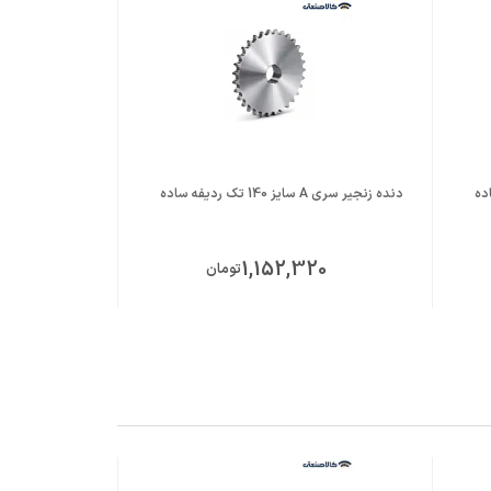
دنده زنجیر سری A سایز 140 تک ردیفه ساده
دنده زنجیر سری A سایز 160 تک ردیفه سا
00
1,152,320
تومان