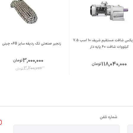
الکتروگیربکس شافت مستقیم شریف 10 اسب 7.5
زنجیر صنعتی تک ردیفه سایز 06B چینی
کیلووات شافت 60 پایه دار
3,000,000
تومان
118,040,000
تومان
3,200,000
تومان
شماره تلفن