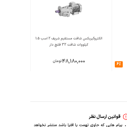
الکتروگیربکس شافت مستقیم شریف 2 اسب 1.5
کیلووات شافت 32 فلنچ دار
کیلووات 
00
48,180,000
تومان
6%
قوانین ارسال نظر
پیام هایی که حاوی تهمت یا افترا باشد منتشر نخواهد