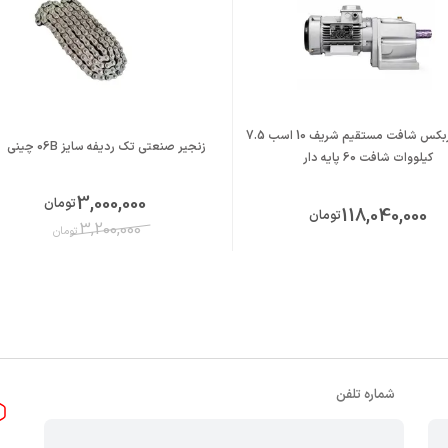
الکتروگیربکس شافت مستقیم شریف 10 اسب 7.5
زنجیر صنعتی تک ردیفه سایز 06B چینی
کیلووات شافت 60 پایه دار
3,000,000
تومان
118,040,000
تومان
3,200,000
تومان
شماره تلفن