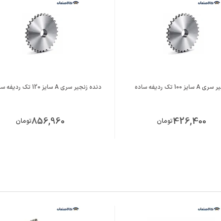
ز 100 تک ردیفه ساده
دنده زنجیر سری A سایز 120 تک ردیفه ساده
856,960
426,400
تومان
تومان