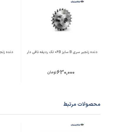
دنده زنجیر سری B سایز 06B تک ردیفه نافی دار
دنده زنجیر سری A سای
630,000
تومان
محصولات مرتبط