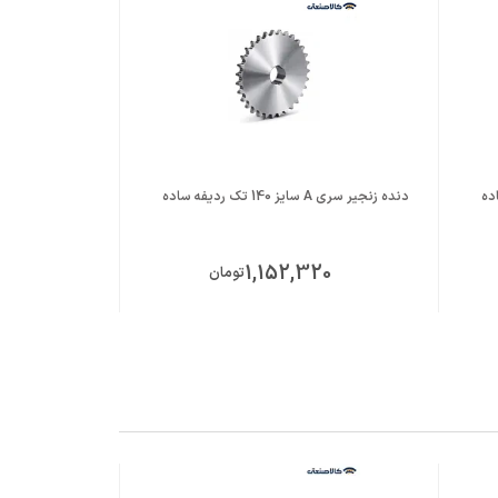
دنده زنجیر سری A سایز 140 تک ردیفه ساده
دنده زنجیر سری A سایز 160 تک ردیفه سا
00
1,152,320
تومان