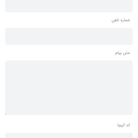
شماره تلفن
متن پیام
کد کپچا