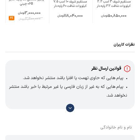
مستقیم شریف 3 اسب 2.2
مستقیم شریف 10 اسب 7.5
06B چینی
کیلووات شافت 32 پایه دار
کیلووات شافت 60 پایه دار
3,000,000
تومان
118,040,000
50,850,000
تومان
تومان
6%
3,200,000
تومان
نظرات کاربران
قوانین ارسال نظر
پیام هایی که حاوی تهمت یا افترا باشد منتشر نخواهد شد.
پیام هایی که به غیر از زبان فارسی یا غیر مرتبط با خبر باشد منتشر
نخواهد شد.
با توجه به آن که امکان موافقت یا مخالفت با محتوای نظرات
وجود دارد، معمولا نظراتی که محتوای مشابه دارند، انتشار نمی‌یابند
بنابراین توصیه می‌شود از مثبت و منفی استفاده کنید.
نام و نام خانوادگی