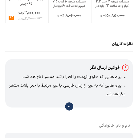
مستقیم شریف 3 اسب 2.2
مستقیم شریف 10 اسب 7.5
06B چینی
کیلووات شافت 32 پایه دار
کیلووات شافت 60 پایه دار
3,000,000
تومان
118,040,000
50,850,000
تومان
تومان
6%
3,200,000
تومان
نظرات کاربران
قوانین ارسال نظر
پیام هایی که حاوی تهمت یا افترا باشد منتشر نخواهد شد.
پیام هایی که به غیر از زبان فارسی یا غیر مرتبط با خبر باشد منتشر
نخواهد شد.
با توجه به آن که امکان موافقت یا مخالفت با محتوای نظرات
وجود دارد، معمولا نظراتی که محتوای مشابه دارند، انتشار نمی‌یابند
بنابراین توصیه می‌شود از مثبت و منفی استفاده کنید.
نام و نام خانوادگی