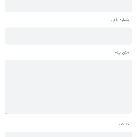
شماره تلفن
متن پیام
کد کپچا