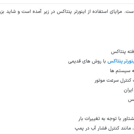
از به سه فاز است. مزایای استفاده از اینورتر پنتاکس در زیر آمده است و 
 سه فاز DSI-400
فته پنتاکس
نورتر پنتاکس
با روش های قدیمی
نه سیستم ها
های سنگین
 کنترل سرعت موتور
رل برداری پیشرفته حلقه باز و حلقه بسته
کی پد جدا شونده
یران
پیشرفته
کس
تباطی مدباس 485RS
ز داخلی تا توان 22 کیلووات
 16 پله با PLC داخلی
تاور با توجه به تغییرات بار
چهار شتاب مختلف
 کنترل از دو محل مستقل و دو منبع سرعت