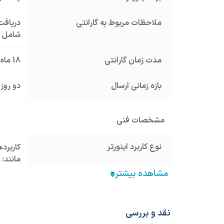
ملاحظات مربوط به گارانتی
دریافت 
شامل گ
مدت زمان گارانتی
18 ماه
بازه زمانی ارسال
دو روز 
مشخصات فنی
نوع کاربرد اینورتر
کاربرد
مانند:
فرکانس خروجی
320~0.01 هرتز
مد کنترلی
ontrol
نقد و بررسی