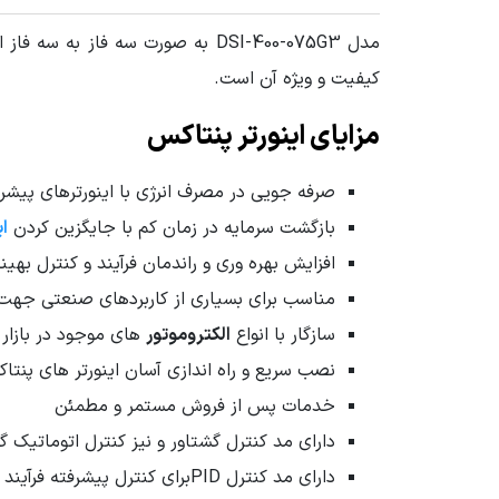
جداشدن صفحه کلید توسط کابل
مدل DSI-400-075G3 به صورت سه ف
شبکه
کیفیت و ویژه آن است.
ولتاژ ورودی
380 ولت - برق سه فاز
مزایای اینورتر پنتاکس
نوع اتصال اینورتر
سه فاز به
صرفه جویی در مصرف انرژی با اینورترهای پیشر
ابعاد mm (طول-عرض-ارتفاع)
69*30*34
بازگشت سرمایه در زمان کم با جایگزین کردن
ای
افزایش بهره وری و راندمان فرآیند و کنترل بهی
سایر مشخصات
کاربرد
مناسب برای بسیاری از کاربردهای صنعتی جهت
مد کنت
دارای 
سازگار با انواع
الکتروموتور
های موجود در بازار ا
مد کنترل PID 
نصب سریع و راه اندازی آسان اینورتر های پنتا
شبکه ار
خدمات پس از فروش مستمر و مطمئن
یونیت ترم
سرعت پله ای تا
دارای مد کنترل گشتاور و نیز کنترل اتوماتیک گش
دارای 
دارای مد کنترل PIDبرای کنترل پیشرفته فرآیند ، مانند کنترل فشار آب در پمپ
قابلیت