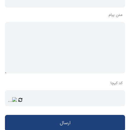
متن پیام
کد کپچا
ارسال