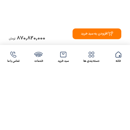
افزودن به سبد خرید
870,820,000
تومان
خانه
دسته بندی ها
سبد خرید
خدمات
تماس با ما
47 46 021-9100
4300 30 021-91
رسالت کالاصنعتی