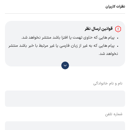
اینورتر
پنتاکس
در ایران
تحت لیسانس ایتالیا
تولید و توسط
نظرات کاربران
شرکت دیزل ساز به بازار عرضه می شود. برای دریافت لیست
قیمت و کاتالوگ
اینورتر پنتاکس با کارشناسان فروش در تماس
باشید.
قوانین ارسال نظر
پیام هایی که حاوی تهمت یا افترا باشد منتشر نخواهد شد.
پیام هایی که به غیر از زبان فارسی یا غیر مرتبط با خبر باشد منتشر
نخواهد شد.
با توجه به آن که امکان موافقت یا مخالفت با محتوای نظرات
وجود دارد، معمولا نظراتی که محتوای مشابه دارند، انتشار نمی‌یابند
بنابراین توصیه می‌شود از مثبت و منفی استفاده کنید.
نام و نام خانوادگی
شماره تلفن