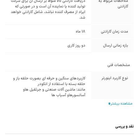
ملاحظات مربوط به
دریافت گارانتی کالا منوط بر ارسال آن برای شرکت
گارانتی
تولید کننده یا نماینده آن است و در صورتی که
ایراد از مصرف کننده نباشد، شامل گارانتی خواهد
شد.
مدت زمان گارانتی
18 ماه
بازه زمانی ارسال
دو روز کاری
مشخصات فنی
نوع کاربرد اینورتر
کاربردهای سنگین و حرفه ای بصورت حلقه باز و
حلقه بسته با استفاده از انکودر
مانند: ماشین آلات صنعتی و جرثقیل هاو
آسانسورهاو آسیاب ها
فرکانس خروجی
320~0.01 هرتز
مد کنترلی
Open loop Vector Control
نقد و بررسی
جداشدن صفحه