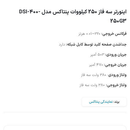
اینورتر سه فاز 250 کیلووات پنتاکس مدل DSI-400-
250G3
فرکانس خروجی:
320~0.01 هرتز
جداشدن صفحه کلید توسط کابل شبکه:
دارد
جریان ورودی:
503 آمپر
جریان خروجی:
470 آمپر
ولتاژ ورودی
:
380 ولت سه فاز
ولتاژ خروجی:
380 ولت سه فاز
برند:
نمایندگی پنتاکس