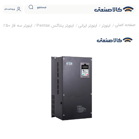
جستجو
ورود
ثبت نام
اینورتر
اینورتر ایرانی
اینورتر پنتاکس Pentax
اینورتر سه فاز 250 کیلووات پنتاکس مدل DSI-400-250G3