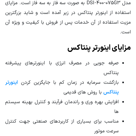
مدل DSI-400-075G3 به صورت سه فاز به سه فاز است. مزایای
کلید توسط کابل
شبکه
استفاده از اینورتر پنتاکس در زیر آمده است و شاید بزرگترین
مزیت استفاده از آن خدمات پس از فروش با کیفیت و ویژه آن
ولتاژ ورودی
380 ولت - برق سه فاز
است.
توان ورودی
340HP - 250KW
مزایای اینورتر پنتاکس
نوع اتصال اینورتر
سه فاز به سه فاز DSI-400
صرفه جویی در مصرف انرژی با اینورترهای پیشرفته
ابعاد mm (طول-
69*30*34
عرض-ارتفاع)
پنتاکس
بازگشت سرمایه در زمان کم با جایگزین کردن
اینورتر
سایر مشخصات
کاربردهای سنگین
مد کنترل برداری پیشرفته حلقه باز و حلقه بسته
پنتاکس
با روش های قدیمی
دارای کی پد جدا شونده
مد کنترل PID پیشرفته
افزایش بهره وری و راندمان فرآیند و کنترل بهینه سیستم
شبکه ارتباطی مدباس 485RS
یونیت ترمز داخلی تا توان 22 کیلووات
ها
سرعت پله ای تا 16 پله با PLC داخلی
مناسب برای بسیاری از کاربردهای صنعتی جهت کنترل
دارای چهار شتاب مختلف
قابلیت کنترل از دو محل مستقل و دو منبع
سرعت موتور
سرعت