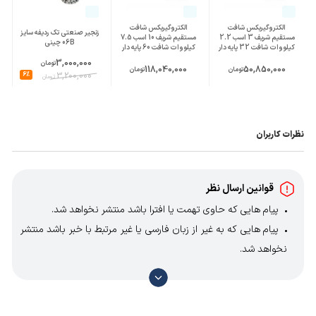
الکتروگیربکس شافت
الکتروگیربکس شافت
زنجیر صنعتی تک ردیفه سایز
مستقیم شریف 3 اسب 2.2
مستقیم شریف 10 اسب 7.5
06B چینی
کیلووات شافت 32 پایه دار
کیلووات شافت 60 پایه دار
3,000,000
تومان
118,040,000
50,850,000
تومان
تومان
6%
3,200,000
تومان
نظرات کاربران
قوانین ارسال نظر
پیام هایی که حاوی تهمت یا افترا باشد منتشر نخواهد شد.
پیام هایی که به غیر از زبان فارسی یا غیر مرتبط با خبر باشد منتشر
نخواهد شد.
با توجه به آن که امکان موافقت یا مخالفت با محتوای نظرات
وجود دارد، معمولا نظراتی که محتوای مشابه دارند، انتشار نمی‌یابند
بنابراین توصیه می‌شود از مثبت و منفی استفاده کنید.