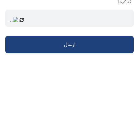
کد کپچا
ارسال