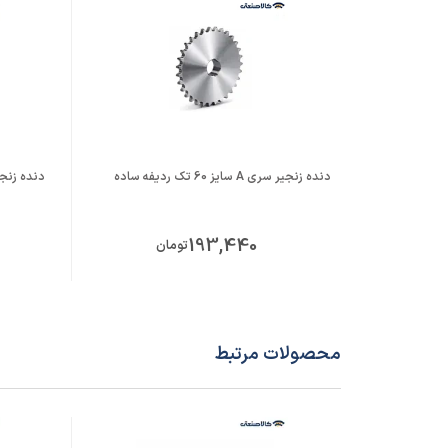
دنده زنجیر سری A سایز 60 تک ردیفه ساده
دنده زنجیر سری A سای
193,440
تومان
محصولات مرتبط