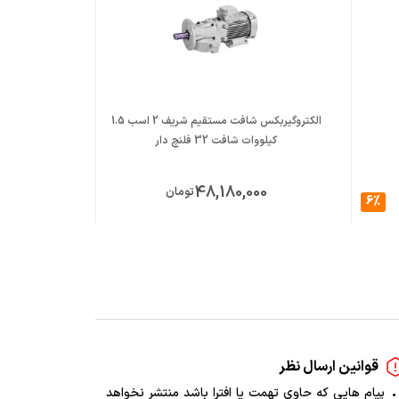
الکتروگیربکس شافت مستقیم شریف 2 اسب 1.5
کیلووات شافت 32 فلنچ دار
کیلووات 
00
48,180,000
تومان
6%
قوانین ارسال نظر
پیام هایی که حاوی تهمت یا افترا باشد منتشر نخواهد