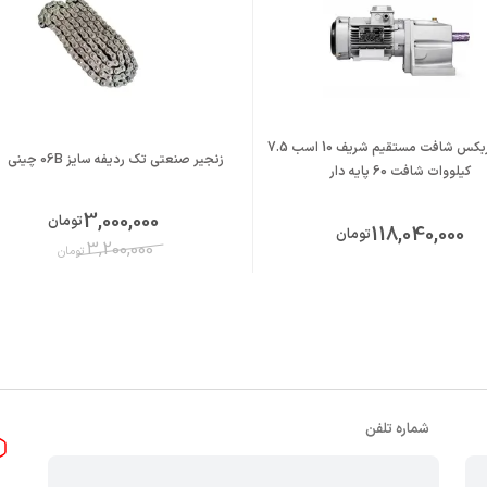
الکتروگیربکس شافت مستقیم شریف 10 اسب 7.5
زنجیر صنعتی تک ردیفه سایز 06B چینی
کیلووات شافت 60 پایه دار
3,000,000
تومان
118,040,000
تومان
3,200,000
تومان
شماره تلفن