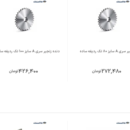
ز 80 تک ردیفه ساده
دنده زنجیر سری A سایز 100 تک ردیفه ساده
426,400
272,480
تومان
تومان