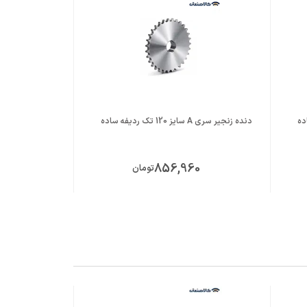
دنده زنجیر سری A سایز 120 تک ردیفه ساده
دنده زنجیر سری A سایز 140 تک ردیفه سا
20
856,960
تومان