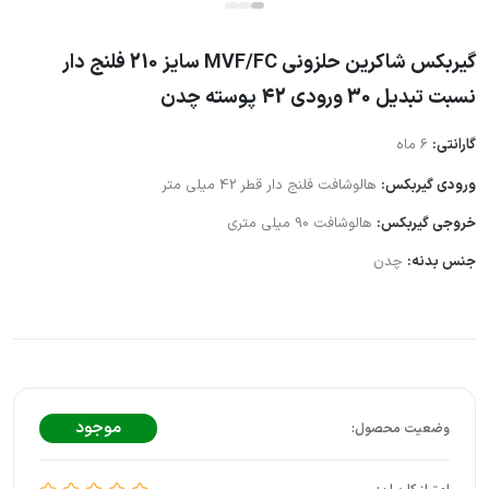
گیربکس شاکرین حلزونی MVF/FC سایز 210 فلنج دار
نسبت تبدیل 30 ورودی 42 پوسته چدن
گارانتی:
6 ماه
ورودی گیربکس:
هالوشافت فلنج دار قطر 42 میلی متر
خروجی گیربکس:
هالوشافت 90 میلی متری
جنس بدنه:
چدن
موجود