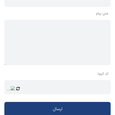
متن پیام
کد کپچا
ارسال