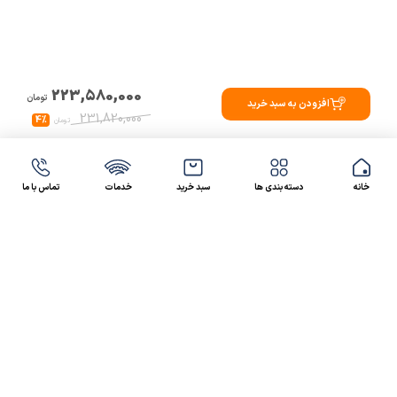
223,580,000
تومان
افزودن به سبد خرید
231,820,000
4%
تومان
خانه
دسته بندی ها
سبد خرید
خدمات
تماس با ما
47 46 021-9100
4300 30 021-91
رسالت کالاصنعتی