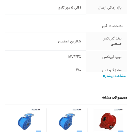
بازه زمانی ارسال
1 الی 5 روز کاری
مشخصات فنی
برند گیربکس
شاکرین اصفهان
صنعتی
تیپ گیربکس
MVF/FC
سایز گیربکس
210
نوع گیربکس
گیربکس حلزونی
صنعتی
محصولات مشابه
قطر هالوشافت
42
ورودی (mm)
فریم الکتروموتور
160
معادل