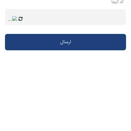
کد کپچا
ارسال