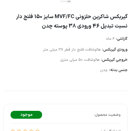
گیربکس شاکرین حلزونی MVF/FC سایز 150 فلنج دار
نسبت تبدیل 46 ورودی 38 پوسته چدن
گارانتی:
6 ماه
ورودی گیربکس:
هالوشافت فلنج دار قطر 38 میلی متر
خروجی گیربکس:
هالوشافت 50 میلی متری
جنس بدنه:
چدن
موجود