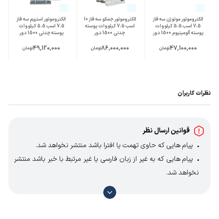
الکتروموتور موتوژن سه فاز
الکتروموتور جمکو سه فاز 10
الکتروموتور استریم سه فاز
7.5 اسب 5.5 کیلووات
اسب 7.5 کیلووات پوسته
7.5 اسب 5.5 کیلووات
پوسته آلومینیوم 1500 دور
چدنی 1500 دور
پوسته چدنی 1500 دور
49,120,000
86,000,000
47,100,000
تومان
تومان
تومان
نظرات کاربران
قوانین ارسال نظر
پیام هایی که حاوی تهمت یا افترا باشد منتشر نخواهد شد.
پیام هایی که به غیر از زبان فارسی یا غیر مرتبط با خبر باشد منتشر
نخواهد شد.
با توجه به آن که امکان موافقت یا مخالفت با محتوای نظرات
وجود دارد، معمولا نظراتی که محتوای مشابه دارند، انتشار نمی‌یابند
بنابراین توصیه می‌شود از مثبت و منفی استفاده کنید.