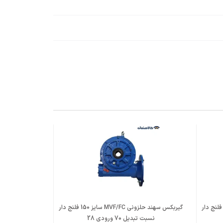
یربکس سهند حلزونی MVF/FC سایز 150 فلنج دار
گیربکس سهند حلزونی MVF/FC سایز 150 فلنج دار
نسبت تبدیل 70 ورودی 28
نسبت تبد