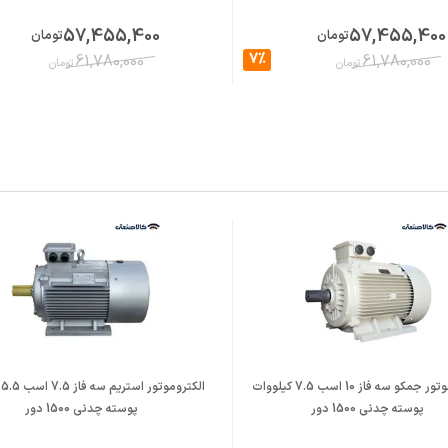
57,455,400
57,455,400
تومان
تومان
7%
61,780,000
61,780,000
تومان
تومان
الکتروموتور جمکو سه فاز 10 اسب 7.5 کیلووات
ا
پوسته چدنی 1500 دور
پوسته چدنی 1500 دور