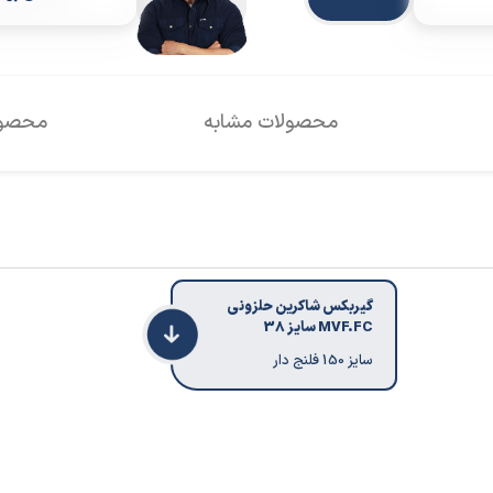
محصولات مشابه
محصول
گیربکس شاکرین حلزونی
MVF.FC سایز 38
سایز 150 فلنج دار