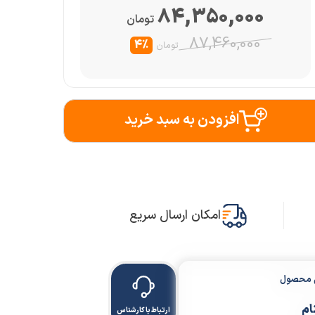
84,350,000
تومان
87,460,000
4%
تومان
افزودن به سبد خرید
امکان ارسال سریع
ن محصول
ام
ارتباط با کارشناس