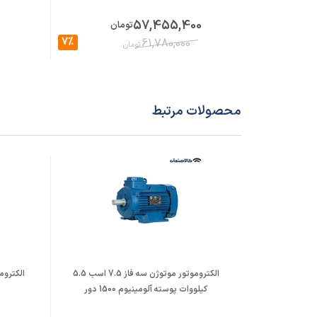
57,455,400
تومان
7%
61,780,000
تومان
محصولات مرتبط
الکتروموتور موتوژن سه فاز 7.5 اسب 5.5
کیلووات پوسته آلومینیوم 1500 دور