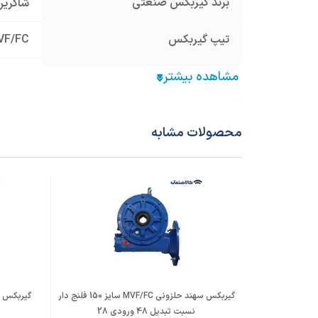
برند گیربکس صنعتی
شاکرین
تیپ گیربکس
VF/FC
سایز گیربکس
150
نوع گیربکس صنعتی
گیربک
محصولات مشابه
قطر هالوشافت ورودی (mm)
38
فریم الکتروموتور معادل
132
نسبت تبدیل
10
جنس پوسته
چدن Cast Iron
قطر شافت خروجی (mm)
50
گیربکس سهند حلزونی MVF/FC سایز 150 فلنج دار
نسبت تبدیل 48 ورودی 28