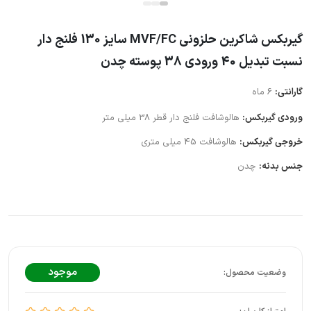
گیربکس شاکرین حلزونی MVF/FC سایز 130 فلنج دار
نسبت تبدیل 40 ورودی 38 پوسته چدن
گارانتی:
6 ماه
ورودی گیربکس:
هالوشافت فلنج دار قطر 38 میلی متر
خروجی گیربکس:
هالوشافت 45 میلی متری
جنس بدنه:
چدن
موجود