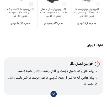
الکتروموتور موتوژن سه فاز
الکتروموتور ایده آل سه فاز
الکتروموتور VEM سه فاز 7.5
10 اسب 7.5 کیلووات پوسته
10 اسب 7.5 کیلووات پوسته
کیلووات 10 اسب پوسته
چدنی 1500 دور
چدنی 1500 دور
چدنی 1500 دور
190,990,000
50,820,000
58,600,000
تومان
تومان
تومان
نظرات کاربران
قوانین ارسال نظر
پیام هایی که حاوی تهمت یا افترا باشد منتشر نخواهد شد.
پیام هایی که به غیر از زبان فارسی یا غیر مرتبط با خبر باشد منتشر
نخواهد شد.
با توجه به آن که امکان موافقت یا مخالفت با محتوای نظرات
وجود دارد، معمولا نظراتی که محتوای مشابه دارند، انتشار نمی‌یابند
بنابراین توصیه می‌شود از مثبت و منفی استفاده کنید.