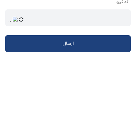
کد کپچا
ارسال