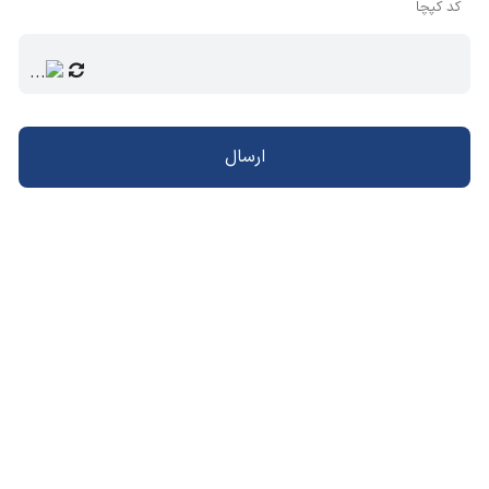
کد کپچا
ارسال