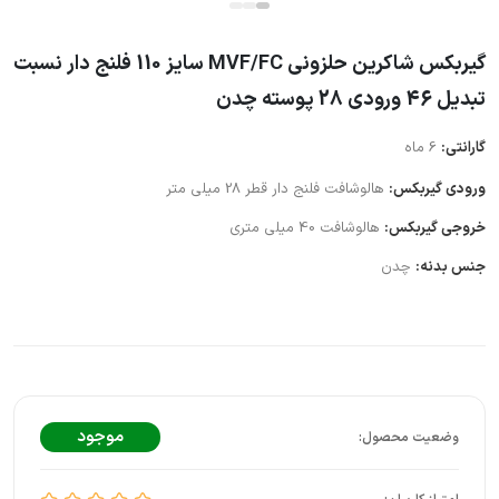
گیربکس شاکرین حلزونی MVF/FC سایز 110 فلنج دار نسبت
تبدیل 46 ورودی 28 پوسته چدن
گارانتی:
6 ماه
ورودی گیربکس:
هالوشافت فلنج دار قطر 28 میلی متر
خروجی گیربکس:
هالوشافت 40 میلی متری
جنس بدنه:
چدن
موجود