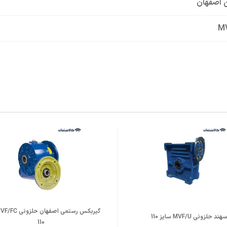
 اصفهان
M
س حلزونی
لزونی MVF/U سایز 110
110