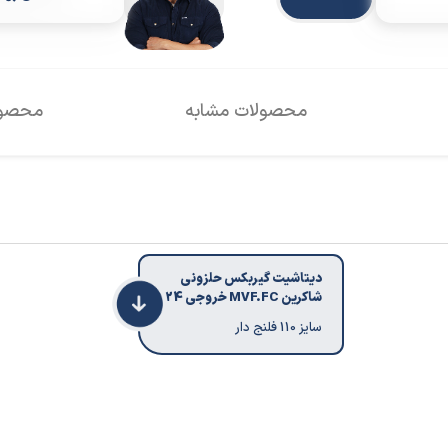
محصولات مشابه
محصول
دیتاشیت گیربکس حلزونی
شاکرین MVF.FC خروجی 24
سایز 110 فلنج دار