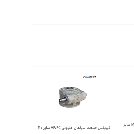
گیربکس رستمی اصفهان حلزونی MVF/FC سایز
گیربکس صنعت سپاهان حلزونی VF/FC سایز 110
تبدی