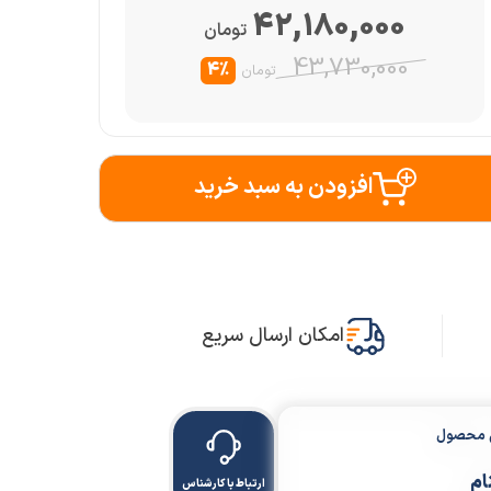
42,180,000
تومان
43,730,000
4%
تومان
افزودن به سبد خرید
امکان ارسال سریع
ن محصول
ام
ارتباط با کارشناس