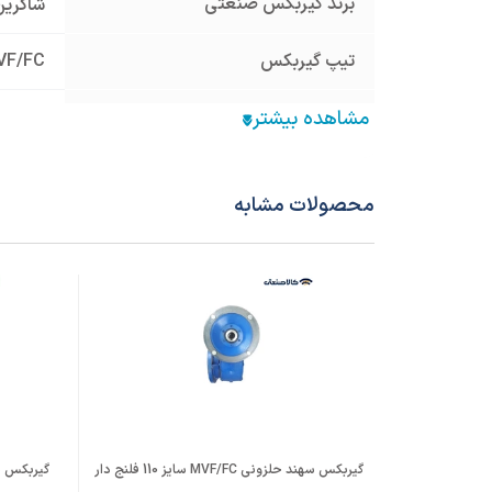
برند گیربکس صنعتی
شاکرین
تیپ گیربکس
VF/FC
سایز گیربکس
110
نوع گیربکس صنعتی
گیربک
محصولات مشابه
قطر هالوشافت ورودی (mm)
24
فریم الکتروموتور معادل
90
نسبت تبدیل
7
جنس پوسته
چدن Cast Iron
قطر شافت خروجی (mm)
40
گیربکس سهند حلزونی MVF/FC سایز 110 فلنج دار
گیربکس سهند ح