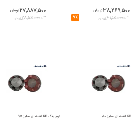
27,887,500
38,269,500
تومان
تومان
7%
28,750,000
41,150,000
تومان
تومان
کوپلینگ KB لقمه ای سایز 95