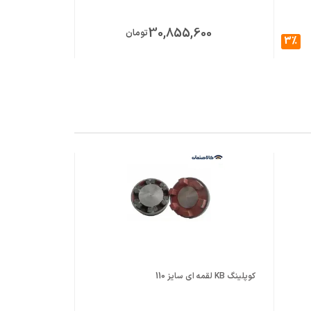
,500
30,855,600
تومان
3%
000
کوپلینگ KB لقمه ای سایز 110
کوپلینگ KB لقمه ای سایز 125