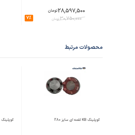
28,597,500
تومان
7%
30,750,000
تومان
محصولات مرتبط
کوپلینگ KB لقمه ای سایز 280
کوپلینگ KB لقمه ای سایز 80