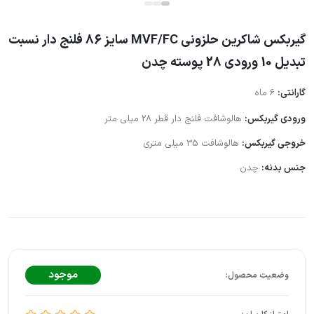
گیربکس شاکرین حلزونی MVF/FC سایز 86 فلنج دار نسبت
تبدیل 10 ورودی 28 پوسته چدن
گارانتی:
6 ماه
ورودی گیربکس:
هالوشافت فلنج دار قطر 28 میلی متر
خروجی گیربکس:
هالوشافت 35 میلی متری
جنس بدنه:
چدن
موجود