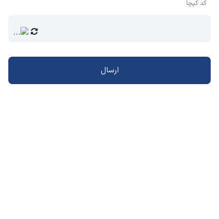
کد کپچا
ارسال