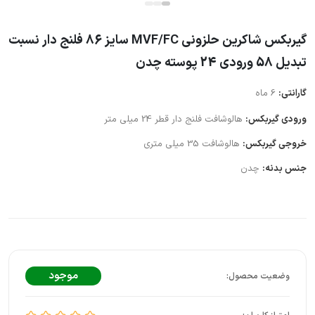
گیربکس شاکرین حلزونی MVF/FC سایز 86 فلنج دار نسبت
تبدیل 58 ورودی 24 پوسته چدن
گارانتی:
6 ماه
ورودی گیربکس:
هالوشافت فلنج دار قطر 24 میلی متر
خروجی گیربکس:
هالوشافت 35 میلی متری
جنس بدنه:
چدن
موجود