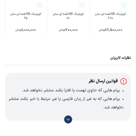
کوپلینگ KB لقمه ای سایز
کوپلینگ KB لقمه ای سایز
کوپلینگ KB لقمه ای سایز
95
80
280
1,000,000
700,000
17,500,000
تومان
تومان
تومان
نظرات کاربران
قوانین ارسال نظر
پیام هایی که حاوی تهمت یا افترا باشد منتشر نخواهد شد.
پیام هایی که به غیر از زبان فارسی یا غیر مرتبط با خبر باشد منتشر
نخواهد شد.
با توجه به آن که امکان موافقت یا مخالفت با محتوای نظرات
وجود دارد، معمولا نظراتی که محتوای مشابه دارند، انتشار نمی‌یابند
بنابراین توصیه می‌شود از مثبت و منفی استفاده کنید.