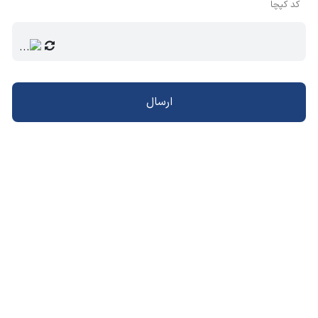
کد کپچا
ارسال