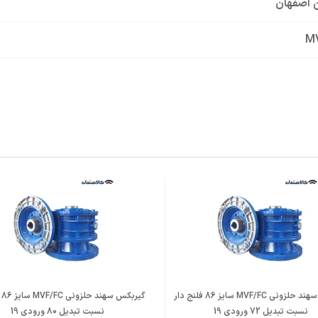
 اصفهان
M
س حلزونی
گیربکس سهند حلزونی MVF/FC سایز 86 فلنج دار
گیر
نسبت تبدیل 72 ورودی 19
نسبت تبدیل 80 ورودی 19