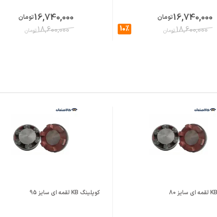
16,740,000
16,740,000
تومان
تومان
10%
18,600,000
18,600,000
تومان
تومان
کوپلینگ KB لقمه ای سایز 95