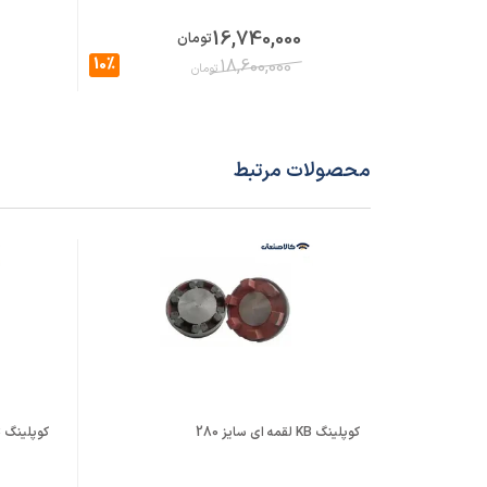
16,740,000
تومان
10%
18,600,000
تومان
محصولات مرتبط
کوپلینگ KB لقمه ای سایز 280
کوپلینگ KB لقمه ای سایز 80