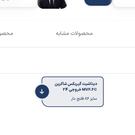
محصولات مشابه
محصول
دیتاشیت گیربکس شاکرین
MVF.FC خروجی 24
سایز 86 فلنج دار