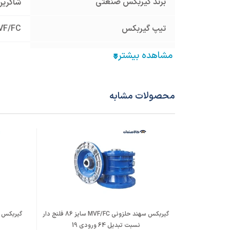
برند گیربکس صنعتی
شاکرین
تیپ گیربکس
VF/FC
سایز گیربکس
86
نوع گیربکس صنعتی
گیربک
محصولات مشابه
قطر هالوشافت ورودی (mm)
24
فریم الکتروموتور معادل
90
نسبت تبدیل
30
جنس پوسته
چدن Cast Iron
قطر شافت خروجی (mm)
35
گیربکس سهند حلزونی MVF/FC سایز 86 فلنج دار
نسبت تبدیل 64 ورودی 19