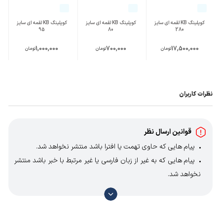
کوپلینگ KB لقمه ای سایز
کوپلینگ KB لقمه ای سایز
کوپلینگ KB لقمه ای سایز
95
80
280
1,000,000
700,000
17,500,000
تومان
تومان
تومان
نظرات کاربران
قوانین ارسال نظر
پیام هایی که حاوی تهمت یا افترا باشد منتشر نخواهد شد.
پیام هایی که به غیر از زبان فارسی یا غیر مرتبط با خبر باشد منتشر
نخواهد شد.
با توجه به آن که امکان موافقت یا مخالفت با محتوای نظرات
وجود دارد، معمولا نظراتی که محتوای مشابه دارند، انتشار نمی‌یابند
بنابراین توصیه می‌شود از مثبت و منفی استفاده کنید.