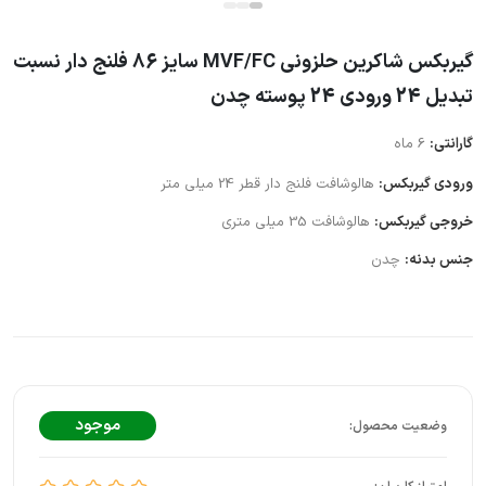
گیربکس شاکرین حلزونی MVF/FC سایز 86 فلنج دار نسبت
تبدیل 24 ورودی 24 پوسته چدن
گارانتی:
6 ماه
ورودی گیربکس:
هالوشافت فلنج دار قطر 24 میلی متر
خروجی گیربکس:
هالوشافت 35 میلی متری
جنس بدنه:
چدن
موجود