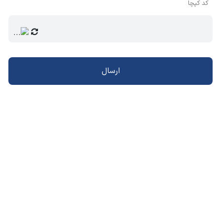
کد کپچا
ارسال