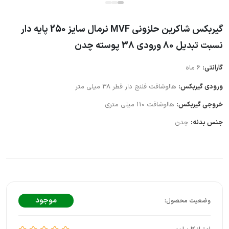
گیربکس شاکرین حلزونی MVF نرمال سایز 250 پایه دار
نسبت تبدیل 80 ورودی 38 پوسته چدن
گارانتی:
6 ماه
ورودی گیربکس:
هالوشافت فلنج دار قطر 38 میلی متر
خروجی گیربکس:
هالوشافت 110 میلی متری
جنس بدنه:
چدن
موجود