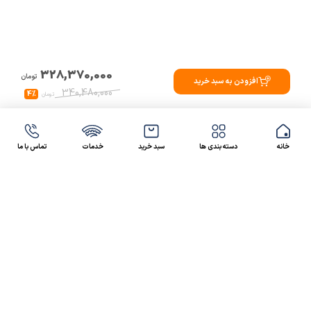
328,370,000
تومان
افزودن به سبد خرید
340,480,000
4%
تومان
خانه
دسته بندی ها
سبد خرید
خدمات
تماس با ما
47 46 021-9100
4300 30 021-91
رسالت کالاصنعتی