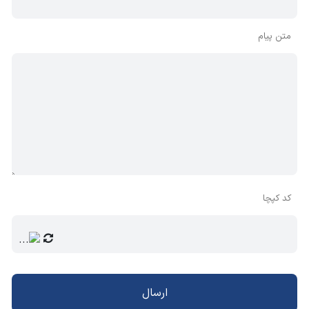
متن پیام
کد کپچا
ارسال