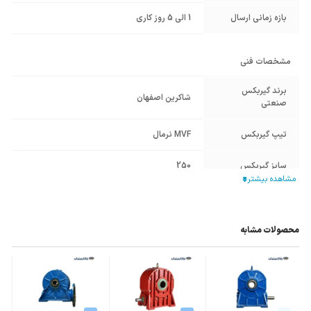
بازه زمانی ارسال
1 الی 5 روز کاری
مشخصات فنی
برند گیربکس
شاکرین اصفهان
صنعتی
تیپ گیربکس
MVF نرمال
سایز گیربکس
250
نوع گیربکس
گیربکس حلزونی
صنعتی
محصولات مشابه
قطر هالوشافت
38
ورودی (mm)
فریم الکتروموتور
132
معادل