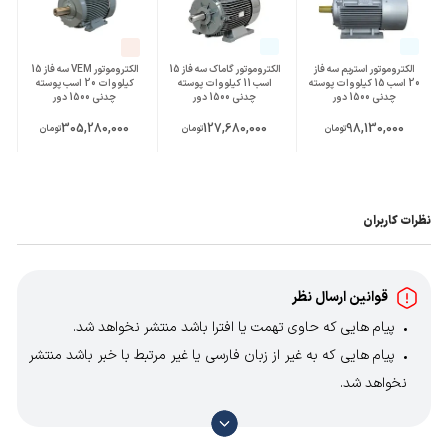
الکتروموتور استریم سه فاز
الکتروموتور گاماک سه فاز 15
الکتروموتور VEM سه فاز 15
20 اسب 15 کیلووات پوسته
اسب 11 کیلووات پوسته
کیلووات 20 اسب پوسته
چدنی 1500 دور
چدنی 1500 دور
چدنی 1500 دور
305,280,000
127,680,000
98,130,000
تومان
تومان
تومان
نظرات کاربران
قوانین ارسال نظر
پیام هایی که حاوی تهمت یا افترا باشد منتشر نخواهد شد.
پیام هایی که به غیر از زبان فارسی یا غیر مرتبط با خبر باشد منتشر
نخواهد شد.
با توجه به آن که امکان موافقت یا مخالفت با محتوای نظرات
وجود دارد، معمولا نظراتی که محتوای مشابه دارند، انتشار نمی‌یابند