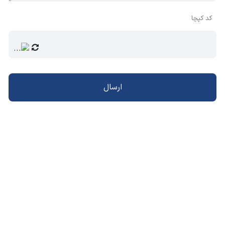
کد کپچا
ارسال