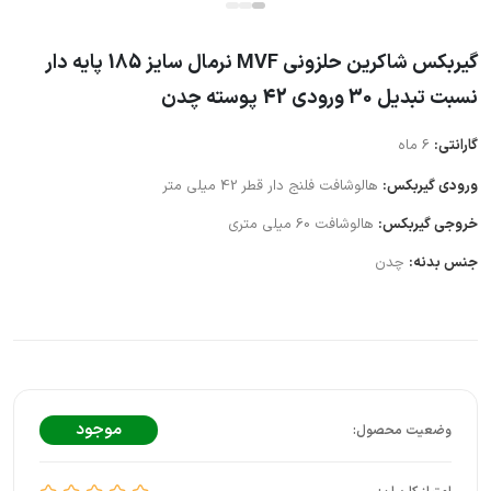
گیربکس شاکرین حلزونی MVF نرمال سایز 185 پایه دار
نسبت تبدیل 30 ورودی 42 پوسته چدن
گارانتی:
6 ماه
ورودی گیربکس:
هالوشافت فلنج دار قطر 42 میلی متر
خروجی گیربکس:
هالوشافت 60 میلی متری
جنس بدنه:
چدن
موجود