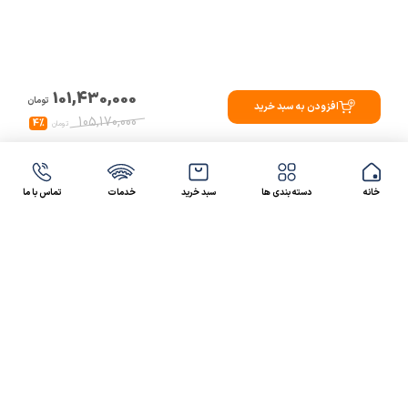
101,430,000
تومان
افزودن به سبد خرید
105,170,000
4%
تومان
خانه
دسته بندی ها
سبد خرید
خدمات
تماس با ما
47 46 021-9100
4300 30 021-91
رسالت کالاصنعتی