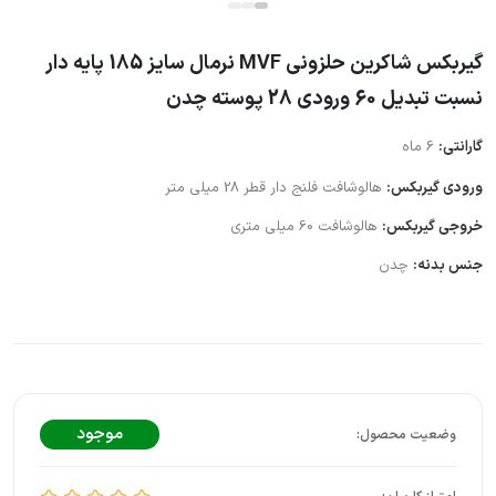
گیربکس شاکرین حلزونی MVF نرمال سایز 185 پایه دار
نسبت تبدیل 60 ورودی 28 پوسته چدن
گارانتی:
6 ماه
ورودی گیربکس:
هالوشافت فلنج دار قطر 28 میلی متر
خروجی گیربکس:
هالوشافت 60 میلی متری
جنس بدنه:
چدن
موجود