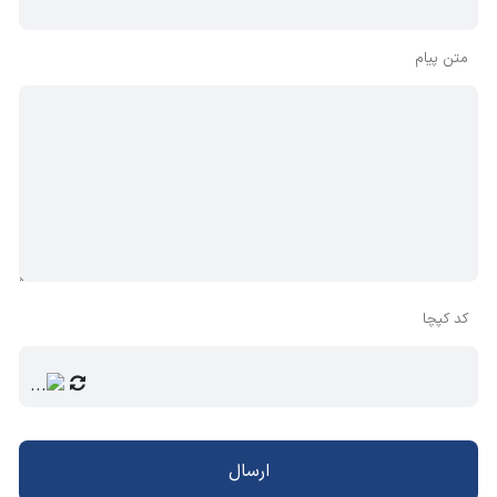
متن پیام
کد کپچا
ارسال