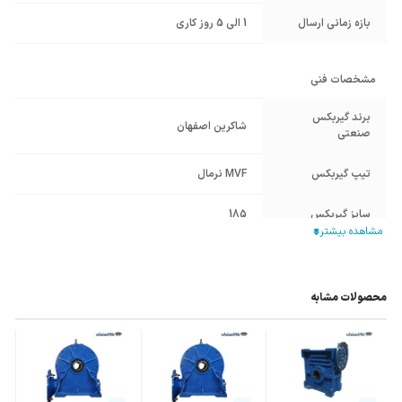
بازه زمانی ارسال
1 الی 5 روز کاری
مشخصات فنی
برند گیربکس
شاکرین اصفهان
صنعتی
تیپ گیربکس
MVF نرمال
سایز گیربکس
185
نوع گیربکس
گیربکس حلزونی
صنعتی
محصولات مشابه
قطر هالوشافت
28
ورودی (mm)
فریم الکتروموتور
112
,
100
معادل