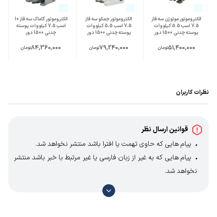
الکتروموتور موتوژن سه فاز
الکتروموتور جمکو سه فاز
الکتروموتور گاماک سه فاز 10
7.5 اسب 5.5 کیلووات
7.5 اسب 5.5 کیلووات
اسب 7.5 کیلووات پوسته
پوسته چدنی 1500 دور
پوسته چدنی 1500 دور
چدنی 1500 دور
84,360,000
79,240,000
51,400,000
تومان
تومان
تومان
نظرات کاربران
قوانین ارسال نظر
پیام هایی که حاوی تهمت یا افترا باشد منتشر نخواهد شد.
پیام هایی که به غیر از زبان فارسی یا غیر مرتبط با خبر باشد منتشر
نخواهد شد.
با توجه به آن که امکان موافقت یا مخالفت با محتوای نظرات
وجود دارد، معمولا نظراتی که محتوای مشابه دارند، انتشار نمی‌یابند
بنابراین توصیه می‌شود از مثبت و منفی استفاده کنید.