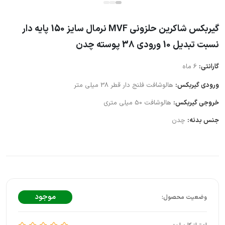
گیربکس شاکرین حلزونی MVF نرمال سایز 150 پایه دار
نسبت تبدیل 10 ورودی 38 پوسته چدن
گارانتی:
6 ماه
ورودی گیربکس:
هالوشافت فلنج دار قطر 38 میلی متر
خروجی گیربکس:
هالوشافت 50 میلی متری
جنس بدنه:
چدن
موجود