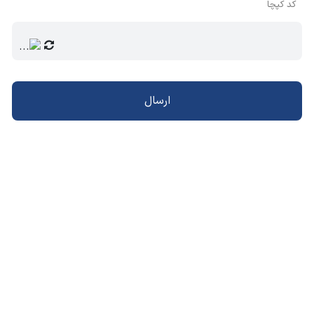
کد کپچا
ارسال