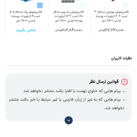
الکتروموتور موتوژن سه فاز 3
الکتروموتور استریم سه فاز
الکتروموتور وگ سه فاز 5.5
اسب 2.2 کیلووات پوسته
180 اسب 132 کیلووات
اسب 4 کیلووات پوسته
چدنی 1500 دور
پوسته چدنی 1500 دور
چدنی 1500 دور
27,740,000
806,840,000
تماس بگیرید
تومان
تومان
نظرات کاربران
قوانین ارسال نظر
پیام هایی که حاوی تهمت یا افترا باشد منتشر نخواهد شد.
پیام هایی که به غیر از زبان فارسی یا غیر مرتبط با خبر باشد منتشر
نخواهد شد.
با توجه به آن که امکان موافقت یا مخالفت با محتوای نظرات
وجود دارد، معمولا نظراتی که محتوای مشابه دارند، انتشار نمی‌یابند
بنابراین توصیه می‌شود از مثبت و منفی استفاده کنید.