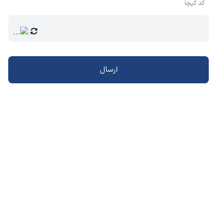
کد کپچا
ارسال