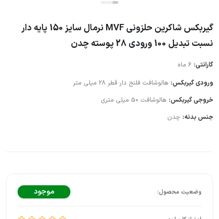
گیربکس شاکرین حلزونی MVF نرمال سایز 150 پایه دار
نسبت تبدیل 100 ورودی 28 پوسته چدن
گارانتی:
6 ماه
ورودی گیربکس:
هالوشافت فلنج دار قطر 28 میلی متر
خروجی گیربکس:
هالوشافت 50 میلی متری
جنس بدنه:
چدن
موجود