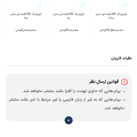
کوپلینگ KB لقمه ای سایز
کوپلینگ KB لقمه ای سایز
کوپلینگ KB لقمه ای سایز
95
80
280
1,000,000
700,000
17,500,000
تومان
تومان
تومان
نظرات کاربران
قوانین ارسال نظر
پیام هایی که حاوی تهمت یا افترا باشد منتشر نخواهد شد.
پیام هایی که به غیر از زبان فارسی یا غیر مرتبط با خبر باشد منتشر
نخواهد شد.
با توجه به آن که امکان موافقت یا مخالفت با محتوای نظرات
وجود دارد، معمولا نظراتی که محتوای مشابه دارند، انتشار نمی‌یابند
بنابراین توصیه می‌شود از مثبت و منفی استفاده کنید.