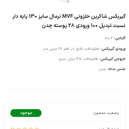
گیربکس شاکرین حلزونی MVF نرمال سایز 130 پایه دار
نسبت تبدیل 100 ورودی 28 پوسته چدن
گارانتی:
6 ماه
ورودی گیربکس:
هالوشافت فلنج دار قطر 28 میلی متر
خروجی گیربکس:
هالوشافت 45 میلی متری
جنس بدنه:
چدن
موجود