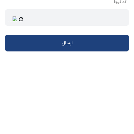
کد کپچا
ارسال