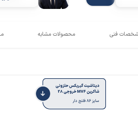
خصات فنی
محصولات مشابه
مح
دیتاشیت گیربکس حلزونی
شاکرین MVF خروجی 28
سایز 86 فلنج دار