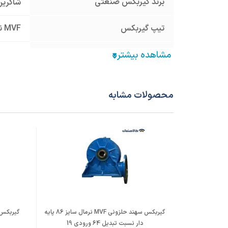
برند گیربکس صنعتی
شاکرین
تیپ گیربکس
MVF نرمال
سایز گیربکس
86
نوع گیربکس صنعتی
گیربک
محصولات مشابه
قطر هالوشافت ورودی (mm)
28
فریم الکتروموتور معادل
100
نسبت تبدیل
24
جنس پوسته
چدن Cast Iron
قطر شافت خروجی (mm)
35
گیربکس سهند حلزونی MVF نرمال سایز 86 پایه
دار نسبت تبدیل 64 ورودی 19