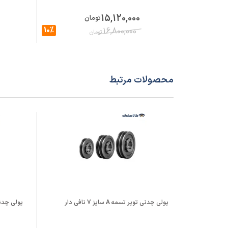
15,120,000
تومان
10%
16,800,000
تومان
محصولات مرتبط
پولی چدنی توپر تسمه A سایز 7 نافی دار
پولی چدنی توخا