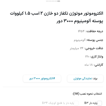
الکتروموتور موتوژن تکفاز دو خازن 2 اسب 1.5 کیلووات
پوسته آلومینیوم 3000 دور
درجه حفاظت:
IP54
جنس پوسته:
آلومینیوم
شافت خروجی:
24 میلیمتر
ولتاژ کاری:
220
گارانتی:
18 ماه
برند:
نمایندگی موتوژن
#الکتروموتور 3000 دور
انتخاب نحوه نصب (IM):
پایه دار B3
پایه دار با فلنچ کوچک B34