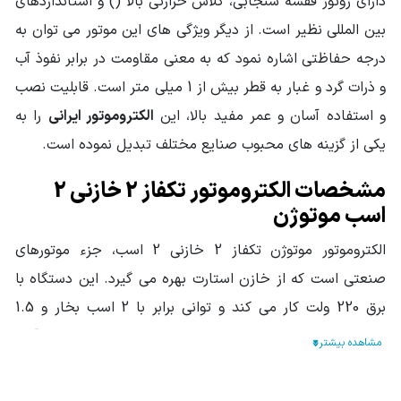
دارای روتور قفسه سنجابی، کلاس حرارتی بالا () و استانداردهای
فرکانس (HZ)
50
بین المللی نظیر است. از دیگر ویژگی های این موتور می توان به
شرایط کارکرد Duty
S1
درجه حفاظتی اشاره نمود که به معنی مقاومت در برابر نفوذ آب
و ذرات گرد و غبار به قطر بیش از 1 میلی متر است. قابلیت نصب
دور خروجی
3000
الکتروموتور
و استفاده آسان و عمر مفید بالا، این
الکتروموتور ایرانی
را به
سایز فریم
یکی از گزینه های محبوب صنایع مختلف تبدیل نموده است.
90
الکتروموتور
مشخصات الکتروموتور تکفاز 2 خازنی 2
سایر مشخصات
تیپ الکتروموتور: CRS90L-2A
اسب موتوژن
سرعت: 2 پل 2810 دور در دقیقه
مناسب برای کار دائم
جنس سیم پیچ: مس
الکتروموتور موتوژن تکفاز 2 خازنی 2 اسب، جزء موتورهای
صنعتی است که از خازن استارت بهره می گیرد. این دستگاه با
برق 220 ولت کار می کند و توانی برابر با 2 اسب بخار و 1.5
کیلووات دارد. اندازه فریم این موتور 90 بوده و از جنس آلیاژ
آلومینیوم که به روش دایکاست ریخته گری شده، تولید می شود.
تعبیه الکتروموتورهای صنعتی موتوژن از طریق پره های تعبیه