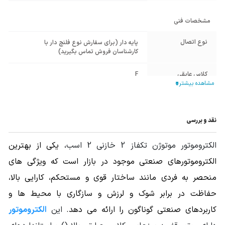
مشخصات فنی
نوع اتصال
پایه دار (برای سفارش نوع فلنچ دار با
کارشناسان فروش تماس بگیرید)
کلاس عایقی
F
برند الکتروموتور
موتوژن
ایرانی
نقد و بررسی
توان الکتروموتور
2HP - 1.5KW
الکتروموتور موتوژن تکفاز 2 خازنی 2 اسب
، یکی از بهترین
54
IP
الکتروموتورهای صنعتی موجود در بازار است که ویژگی های
منبع الکتریکی
منحصر به فردی مانند ساختار قوی و مستحکم، کارایی بالا،
تکفاز
الکتروموتور
حفاظت در برابر شوک و لرزش و سازگاری با محیط ها و
جنس پوسته
آلومینیوم Aluminium
کاربردهای صنعتی گوناگون را ارائه می دهد.
این
الکتروموتور