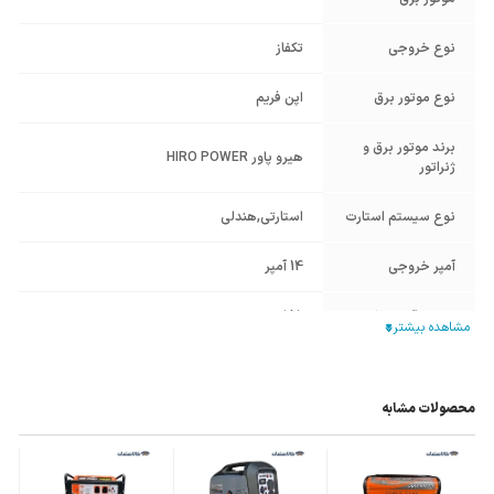
نوع خروجی
تکفاز
نوع موتور برق
اپن فریم
برند موتور برق و
هیرو پاور HIRO POWER
ژنراتور
نوع سیستم استارت
استارتی
,
هندلی
آمپر خروجی
14 آمپر
حجم باک سوخت
15 لیتر
حجم مخزن روغن
0.6 لیتر
محصولات مشابه
چرخ و دسته
ندارد
سیستم خنک کننده
هوا خنک