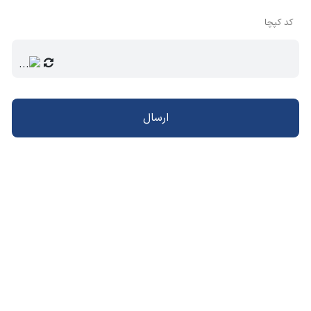
کد کپچا
ارسال