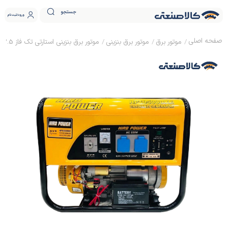
جستجو
ورود
ثبت نام
موتور برق
موتور برق بنزینی
موتور برق بنزینی استارتی تک فاز 3.5 کیلووات هیرو پاور HP19500DXE