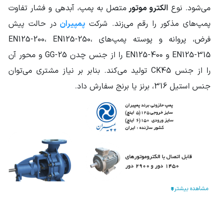
می‌شود. نوع
الکترو موتور
متصل به پمپ، آبدهی و فشار تفاوت
نوع پروانه
بسته
پمپ‌های مذکور را رقم می‌زند. شرکت
پمپیران
در حالت پیش
فرض، پروانه و پوسته پمپ‌های EN125-200، EN125-250،
منبع انرژی
برق سه فاز
EN125-315 و EN125-400 را از جنس چدن GG-25 و محور آن
نوع اتصال
کوپله غیر مستقیم
را از جنس CK45 تولید می‌کند. بنابر بر نیاز مشتری می‌توان
الکتروموتور
جنس استیل 316، برنز یا برنج سفارش داد.
الکتروموتور قابل
1400 دور
,
2900 دور
اتصال
وزن محموله (گرم)
99000
ابعاد mm (طول-
610*437*605
عرض-ارتفاع)