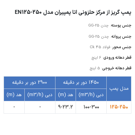
پمپ گریز از مرکز حلزونی اتا پمپیران مدل EN125-250
جنس پوسته
: چدن GG-25
جنس پروانه
: چدن GG-25
جنس محور
: فولاد Ck 45
قطر دهانه ورودی
: 6 اینچ
قطر دهانه خروجی
: 5 اینچ
1450 دور بر دقیقه
2900 دور بر دقیقه
مدل پمپ
دبی (m3/h)
هد (m)
دبی (m3/h)
هد (m)
-
-
9-23.2
100-300
125-250