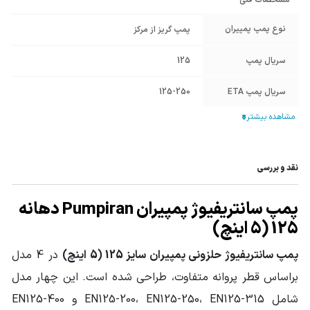
مشخصات فنی
نوع پمپ پمپیران
پمپ گریز از مرکز
سریال پمپ
125
سریال پمپ ETA
125-250
نوع پمپ
سانتریفیوژ ( گریز از مرکز )
برند پمپ
پمپیران PUMP IRAN
نقد و بررسی
قطر دهانه ورودی
6 اینچ
پمپ
پمپ سانتریفیوژ پمپیران Pumpiran دهانه
125 (5 اینچ)
قطر دهانه خروجی
5 اینچ
پمپ
پمپ سانتریفیوژ حلزونی پمپیران سایز 125 (5 اینچ)
در 4 مدل
جنس پوسته
چدن Cast Iron
براساس قطر پروانه متفاوت، طراحی شده است. این چهار مدل
شامل EN125-200، EN125-250، EN125-315 و EN125-400
جنس پروانه
چدن Cast Iron