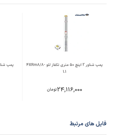
قطر دهانه خروجی پمپ
2 اینچ
جنس پوسته
استیل
جنس پروانه
POM
نوع پروانه
بسته
پمپ شناور 2 اینچ 50 متری تکفاز لئو 4XRm8/8-
1.1
منبع انرژی
برق تک
24,116,000
تومان
نوع اتصال الکتروموتور
کوپله 
الکتروموتور قابل اتصال
2900 دور
فایل های مرتبط
شرایط گارانتی
قیمت با