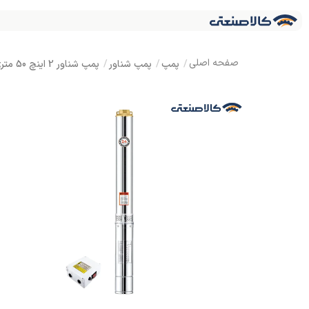
پمپ
پمپ شناور
پمپ شناور 2 اینچ 50 متری تکفاز لئو 4XRm6/7-0.75