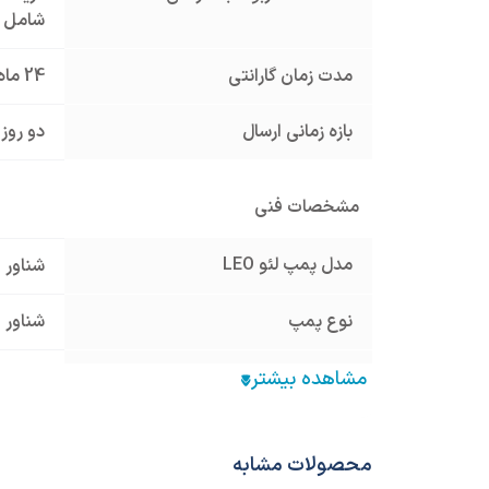
شامل گ
مدت زمان گارانتی
24 ماه
بازه زمانی ارسال
دو روز 
مشخصات فنی
مدل پمپ لئو LEO
شناور
نوع پمپ
شناور
برند پمپ
لئو LEO
بازه هد ماکزیمم پمپ
30 تا 50 متر
محصولات مشابه
بازه دبی ماکزیمم پمپ
5 تا 10 متر مکعب در ساعت