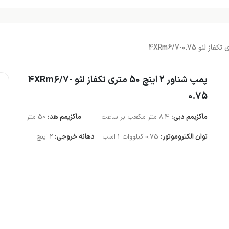
پمپ شناور 2 اینچ 50 متری تکفاز لئو 4XRm6/7-
0.75
ماکزیمم دبی:
8.4 متر مکعب بر ساعت
ماکزیمم هد:
50 متر
توان الکتروموتور:
0.75 کیلووات 1 اسب
دهانه خروجی:
2 اینچ