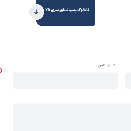
به کنترل 9 آمپر 1HP/1MOT
 چاه‌های 4 اینچ به بالا
کاتالوگ پمپ شناور سری XR
ابل: کمتر از نیم متر
شماره تلفن