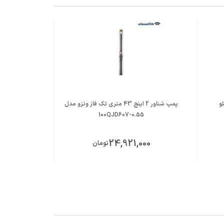
 لئو
پمپ شناور 2 اینچ 43 متری تک فاز ونزو مدل
100QJD607-0.55
00
24,921,000
تومان