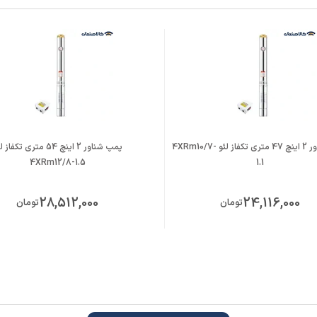
پمپ شناور 2 اینچ 47 متری تکفاز لئو 4XRm10/7-
پمپ شناور 2 اینچ 54 متری تکفاز
4XRm12/8-1.5
1.1
 فاز
28,512,000
24,116,000
تومان
تومان
مستقیم
 گارانتی