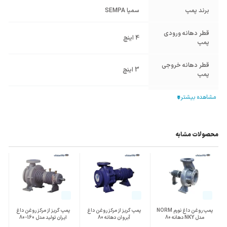
برند پمپ
سمپا SEMPA
قطر دهانه ورودی
4 اینچ
پمپ
قطر دهانه خروجی
3 اینچ
پمپ
جنس پوسته
چدن Cast Iron
جنس پروانه
چدن Cast Iron
محصولات مشابه
وزن محموله (گرم)
51000
پمپ روغن داغ نورم NORM
پمپ گریز از مرکز روغن داغ
پمپ گریز از مرکز روغن داغ
مدل NKY دهانه 80
آبروان دهانه 80
ایران تولید مدل 160-80