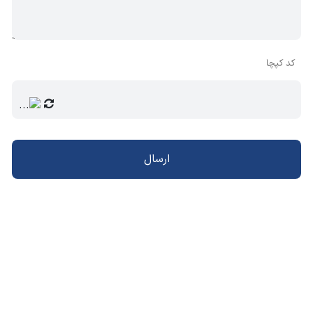
کد کپچا
ارسال