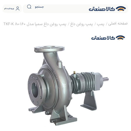
جستجو
ورود
ثبت نام
پمپ
پمپ روغن داغ
پمپ روغن داغ سمپا مدل TKF-K 80-160