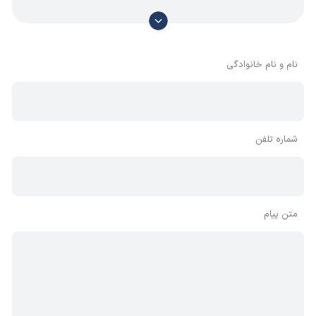
با توجه به آن که امکان موافقت یا مخالفت با محتوای نظرات
وجود دارد، معمولا نظراتی که محتوای مشابه دارند، انتشار نمی‌یابند
بنابراین توصیه می‌شود از مثبت و منفی استفاده کنید.
نام و نام خانوادگی
شماره تلفن
متن پیام