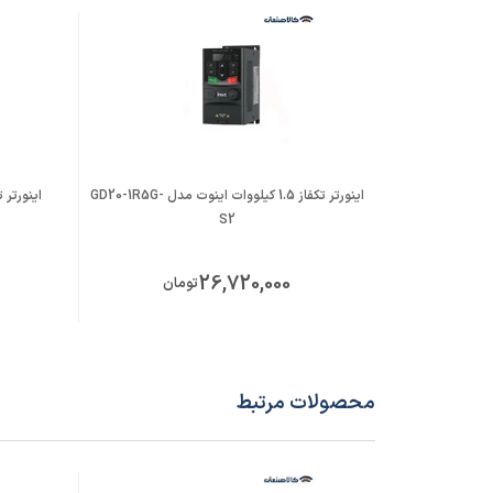
اینورتر تکفاز 1.5 کیلووات اینوت مدل GD20-1R5G-
S2
26,720,000
تومان
محصولات مرتبط