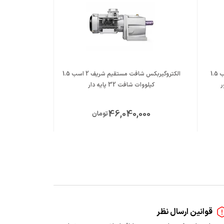
الکتروموتور موتوژن تکفاز رله ای 2 اسب 1.5
الکتروگیربکس شافت مستقیم شریف 2 اسب 1.5
کیلووات شافت 32 پایه دار
کیلووات 
00
46,040,000
تومان
قوانین ارسال نظر