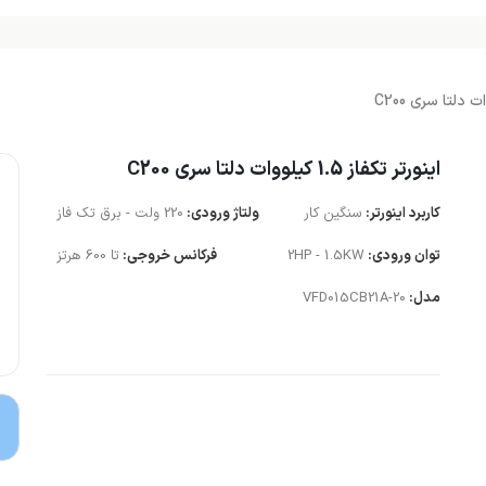
اینورتر تکفاز 1.5 کیلووات دلتا سری C200
کاربرد اینورتر:
سنگین کار
ولتاژ ورودی:
220 ولت - برق تک فاز
توان ورودی:
2HP - 1.5KW
فرکانس خروجی:
تا 600 هرتز
مدل:
VFD015CB21A-20