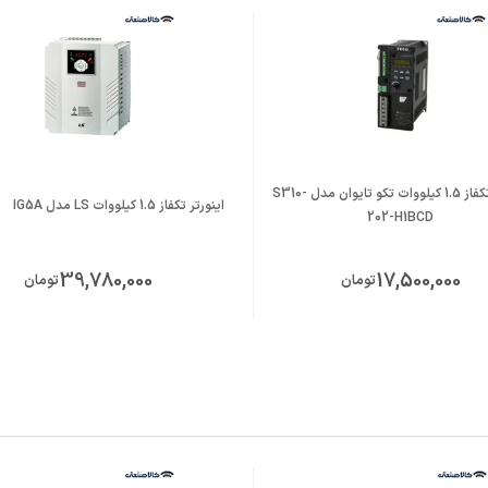
اینورتر تکفاز 1.5 کیلووات تکو تایوان مدل S310-
اینورتر تکفاز 1.5 کیلووات LS مدل IG5A
202-H1BCD
39,780,000
17,500,000
تومان
تومان