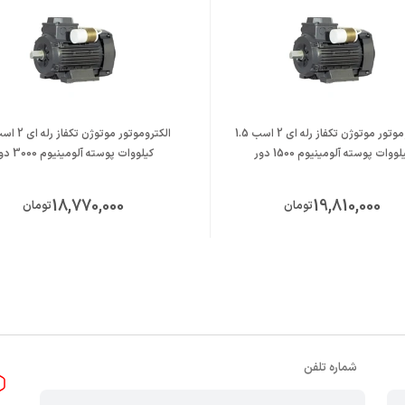
الکتروموتور موتوژن تکفاز رله ای 2 اسب 1.5
لووات پوسته آلومینیوم 1500 دور
کیلووات پوسته آلومینیوم 3000 دور
18,770,000
19,810,000
تومان
تومان
شماره تلفن