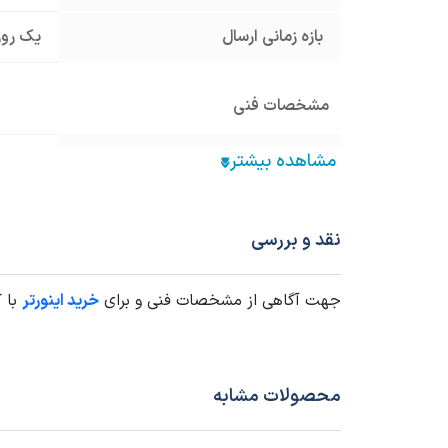
بازه زمانی ارسال
یک روز
مشخصات فنی
نوع کاربرد اینورتر
سنگین
فرکانس خروجی
تا 600 هرتز
نقد و بررسی
جداشدن صفحه کلید توسط کابل
شبکه
جهت آگاهی از مشخصات فنی و برای
خرید اینورتر
با ک
ولتاژ ورودی
220 ولت - برق تک فاز
توان ورودی
1.5KW
محصولات مشابه