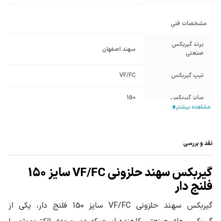
مشخصات فنی
برند گیربکس
سهند اصفهان
صنعتی
تیپ گیربکس
VF/FC
سایز گیربکس
150
نوع گیربکس
گیربکس حلزونی
صنعتی
نقد و بررسی
قطر شافت ورودی
35
(mm)
گیربکس سهند حلزونی VF/FC سایز 150
فریم الکتروموتور
فلنج دار
132
معادل
گیربکس سهند حلزونی VF/FC سایز 150 فلنج دار، یکی از
جنس پوسته
چدن Cast Iron