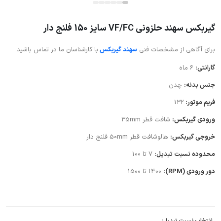
گیربکس سهند حلزونی VF/FC سایز 150 فلنج دار
برای آگاهی از مشخصات فنی
سهند گیربکس
با کارشناسان ما در تماس باشید.
گارانتی:
6 ماه
جنس بدنه:
چدن
فریم موتور:
132
ورودی گیربکس:
شافت قطر 35mm
خروجی گیربکس:
هالوشافت قطر 50mm فلنج دار
محدوده نسبت تبدیل:
7 تا 100
دور ورودی (RPM):
1400 تا 1500