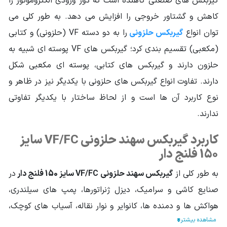
گیربکس های صنعتی کاهنده است که دور ورودی الکتروموتور را
قطر شافت خروجی
کاهش و گشتاور خروجی را افزایش می دهد. به طور کلی می
50
(mm)
توان انواع
گیربکس حلزونی
را به دو دسته VF (حلزونی) و کتابی
جنس دنده
برنج
(مکعبی) تقسیم بندی کرد؛ گیربکس های VF پوسته ای شبیه به
حلزون دارند و گیربکس های کتابی، پوسته ای مکعبی شکل
وزن محموله (گرم)
63000
دارند. تفاوت انواع گیربکس های حلزونی با یکدیگر نیز در ظاهر و
نوع کاربرد آن ها است و از لحاظ ساختار با یکدیگر تفاوتی
ندارند.
کاربرد گیربکس سهند حلزونی VF/FC سایز
150 فلنج دار
به طور کلی از
گیربکس سهند حلزونی VF/FC سایز 150 فلنج دار
در
صنایع کاشی و سرامیک، دیزل ژنراتورها، پمپ های سیلندری،
هواکش ها و دمنده ها، کانوایر و نوار نقاله، آسیاب های کوچک،
میکسرها، همزن های بتن، ماشین آلات بسته بندی، گیربکس