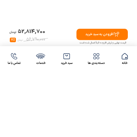
52,814,700
تومان
افزودن به سبد خرید
56,790,000
7%
تومان
قیمت نهایی و ارزش افزوده قبلاً اعمال شده است
خانه
دسته بندی ها
سبد خرید
خدمات
تماس با ما
47 46 021-9100
4300 30 021-91
رسالت کالاصنعتی