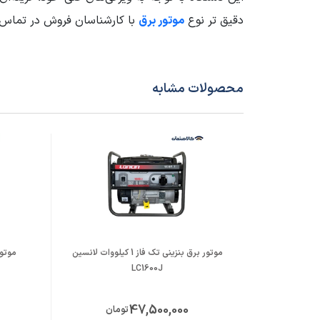
دقیق تر نوع
موتور برق
با کارشناسان فروش در تماس 
جنس سیم پیچ
مس 100%
مدل ژنراتور
D2800
محصولات مشابه
سایر مشخصات
نوع موتو
دارای 
موتور برق بنزینی تک فاز 1 کیلووات لانسین
LC1600J
47,500,000
تومان