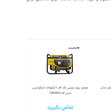
ات گرین پاور مدل
موتور برق بنزینی تک فاز 1 کیلووات مارکوئیس
مدل TMGN1600E
تماس بگیرید
ت