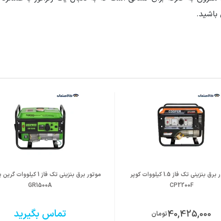
باشید.
J
ر : تک سیلندر 4 زمانه
سنسور سطح روغن
موتور برق بنزینی تک فاز 1.5 کیلووات کوپر
موتور برق بنزینی تک فاز 1 کیلوو
GR1500A
CP2200F
تماس بگیرید
40,425,000
تومان