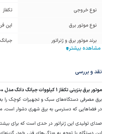
نوع خروجی
تکفاز
نوع موتور برق
اپن فر
برند موتور برق و ژنراتور
جیانگ دانگ 
نوع سیستم استارت
هندلی
آمپر خروجی
4.6 آمپر
نقد و بررسی
حجم باک سوخت
8 لیتر
موتور برق بنزینی تکفاز 1 کیلووات جیانگ دانگ مدل JD2800
برق مصرفی دستگاه‌های سبک و تجهیزات کوچک را به‌خو
حجم مخزن روغن
0.4 لیتر
در فضاهایی که دسترسی به برق شهری دشوار است، م
چرخ و دسته
ندارد
صدای تولیدی این ژنراتور در حدی است که برای بیش
سیستم خنک کننده
هوا خ
این دستگاه با توجه به ویژگی‌های فنی خود، گزینه‌